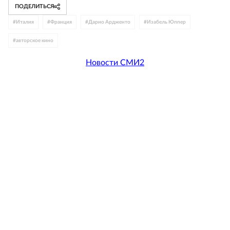
ПОДЕЛИТЬСЯ
#
Италия
#
Франция
#
Дарио Ардженто
#
Изабель Юппер
#
авторское кино
Новости СМИ2