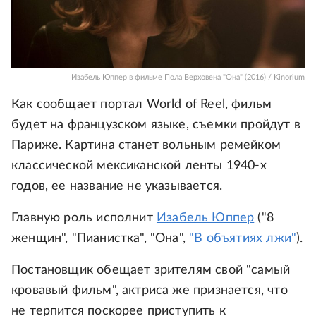
Изабель Юппер в фильме Пола Верховена "Она" (2016) / Kinorium
Как сообщает портал World of Reel, фильм
будет на французском языке, съемки пройдут в
Париже. Картина станет вольным ремейком
классической мексиканской ленты 1940-х
годов, ее название не указывается.
Главную роль исполнит
Изабель Юппер
("8
женщин", "Пианистка", "Она",
"В объятиях лжи"
).
Постановщик обещает зрителям свой "самый
кровавый фильм", актриса же признается, что
не терпится поскорее приступить к