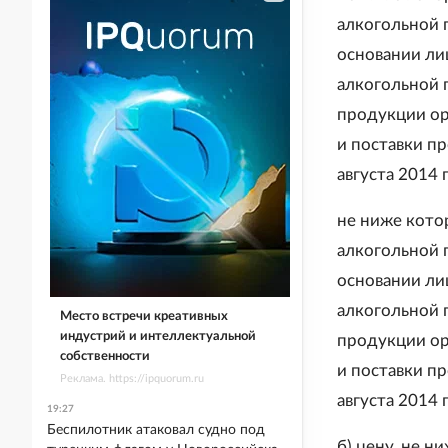
алкогольной 
основании ли
алкогольной 
продукции ор
и поставки п
августа 2014 
не ниже кото
алкогольной 
основании ли
алкогольной 
Место встречи креативных
индустрий и интеллектуальной
продукции ор
собственности
и поставки п
Реклама. https://ipquorum.ru
августа 2014 
19:27
Беспилотник атаковал судно под
б) цену, не 