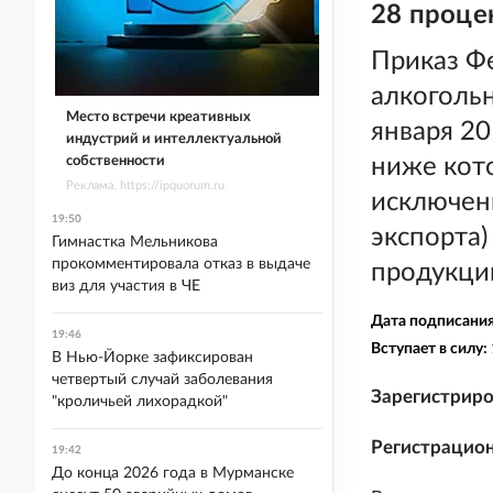
28 проце
Приказ Ф
алкогольн
Место встречи креативных
января 20
индустрий и интеллектуальной
собственности
ниже кото
Реклама. https://ipquorum.ru
исключени
19:50
экспорта)
Гимнастка Мельникова
прокомментировала отказ в выдаче
продукци
виз для участия в ЧЕ
Дата подписани
19:46
Вступает в силу:
В Нью-Йорке зафиксирован
четвертый случай заболевания
Зарегистриро
"кроличьей лихорадкой"
Регистрацио
19:42
До конца 2026 года в Мурманске