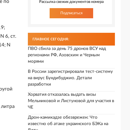
е по
Рассылка свежих документов номера
Подписаться
19;
N 6, ст.
ГЛАВНОЕ СЕГОДНЯ:
14; N
ПВО сбила за день 75 дронов ВСУ над
регионами РФ, Азовским и Черным
морями
В России зарегистрировали тест-систему
на вирус Бундибуджио. Детали
разработки
ругой
Хорватия отказалась выдать визы
Мельниковой и Листуновой для участия в
 литра
ЧЕ
Дрон-камикадзе обезврежен: Что
известно об атаке украинского БЭКа на