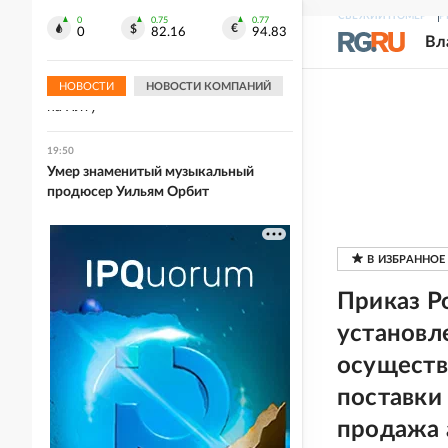
бездомной собаки
СВЕЖИЙ НОМЕР
Р
0
0.75
0.77
0
82.16
94.83
Вл
20:09
Дрон-камикадзе обезврежен: Что
известно об атаке украинского БЭКа
НОВОСТИ
НОВОСТИ КОМПАНИЙ
на Ялту
19:50
Умер знаменитый музыкальный
продюсер Уильям Орбит
Приказ Р
установл
осуществ
поставки
продажа 