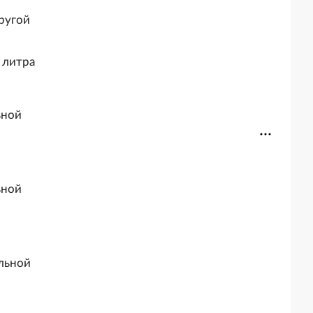
ругой
 литра
ьной
ьной
ольной