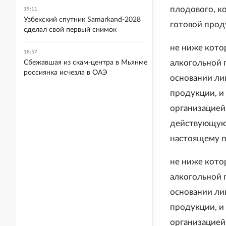
плодового, ко
19:11
Узбекский спутник Samarkand-2028
готовой прод
сделал свой первый снимок
не ниже кото
18:57
алкогольной 
Сбежавшая из скам-центра в Мьянме
россиянка исчезла в ОАЭ
основании ли
продукции, и
организацией
действующую д
настоящему п
не ниже кото
алкогольной 
основании ли
продукции, и
организацией