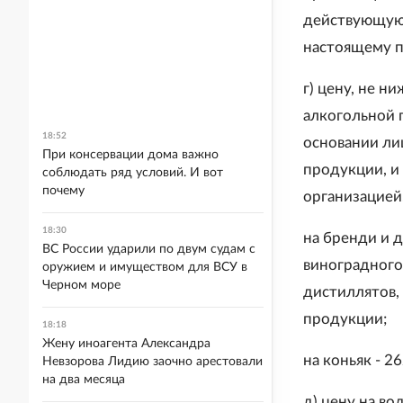
действующую с
настоящему п
г) цену, не 
алкогольной 
18:52
основании ли
При консервации дома важно
продукции, и
соблюдать ряд условий. И вот
почему
организацией
18:30
на бренди и 
ВС России ударили по двум судам с
виноградного,
оружием и имуществом для ВСУ в
Черном море
дистиллятов, 
продукции;
18:18
Жену иноагента Александра
на коньяк - 2
Невзорова Лидию заочно арестовали
на два месяца
д) цену на в