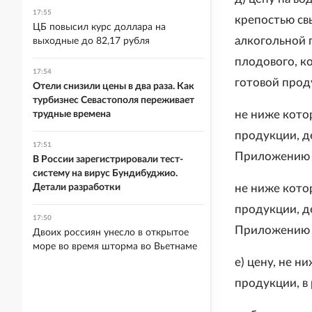
17:55
крепостью св
ЦБ повысил курс доллара на
алкогольной 
выходные до 82,17 рубля
плодового, ко
17:54
готовой прод
Отели снизили цены в два раза. Как
турбизнес Севастополя переживает
не ниже кото
трудные времена
продукции, де
17:51
Приложению N
В России зарегистрировали тест-
систему на вирус Бундибуджио.
Детали разработки
не ниже кото
продукции, де
17:50
Приложению N
Двоих россиян унесло в открытое
море во время шторма во Вьетнаме
е) цену, не 
продукции, в 