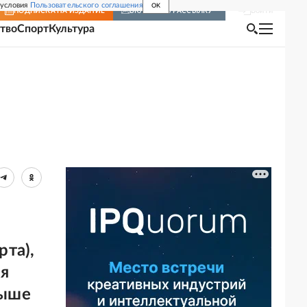
 условия
Пользовательского соглашения
OK
Войти
ПОДПИСКА
НА ИЗДАНИЕ
ВКЛЮЧИТЬ РАССЫЛКУ
тво
Спорт
Культура
та),
ая
выше