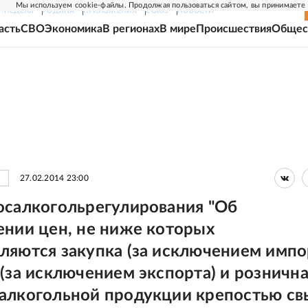
Мы используем cookie-файлы. Продолжая пользоваться сайтом, вы принимаете
Г-НЕДЕЛЯ
РОДИНА
ПРИЛОЖЕНИЯ
СОЮЗ
НОВОСТИ
асть
СВО
Экономика
В регионах
В мире
Происшествия
Общес
27.02.2014 23:00
осалкогольрегулирования "Об
ении цен, не ниже которых
ляются закупка (за исключением импор
 (за исключением экспорта) и розничн
алкогольной продукции крепостью с