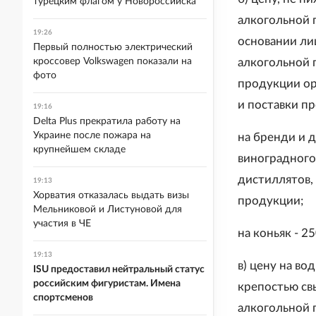
турецким флагом у Новороссийска
алкогольной 
19:26
основании ли
Первый полностью электрический
кроссовер Volkswagen показали на
алкогольной 
фото
продукции ор
и поставки п
19:16
Delta Plus прекратила работу на
Украине после пожара на
на бренди и 
крупнейшем складе
виноградного,
дистиллятов, 
19:13
Хорватия отказалась выдать визы
продукции;
Мельниковой и Листуновой для
участия в ЧЕ
на коньяк - 2
19:13
в) цену на в
ISU предоставил нейтральный статус
российским фигуристам. Имена
крепостью св
спортсменов
алкогольной 