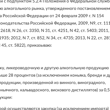
ии с подпунктом 5.2.4 Положения о Федеральной служб
ю алкогольного рынка, утвержденного постановлением
а Российской Федерации от 24 февраля 2009 г. N 154
онодательства Российской Федерации, 2009, N9, ст. 11
 2618, N 26, ст. 3350, N 31, ст. 4251, N 42, ст. 5403; 2011, 
 1935; 2012, N 7, ст. 852, N 34, ст. 4735; 2013, N 22, ст. 28
N 45, ст. 5822), приказываю:
одку, ликероводочную и другую алкогольную продукцию
ыше 28 процентов (за исключением коньяка, бренди и д
продукции, произведенной из винного, виноградного,
ньячного, кальвадосного, вискового дистиллятов) за 0,5
укции:
рой осуществляются закупка (за исключением импорта)