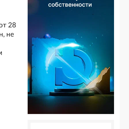
от 28
н, не
м