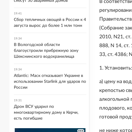
снесут 50 аварийных домов
В соответств
регулировани
19:41
Правительств
Сбор тепличных овощей в России к 4
августа вырос до более 1 млн тонн
(Собрание зак
2010, N21, ст.
19:34
В Вологодской области
888, N 14, ст.
благоустроили прибрежную зону
33, ст. 4386; 
Шекснинского водохранилища
1. Установить:
19:34
Atlantic: Маск отказывает Украине в
а) цену на в
использовании Starlink для ударов по
России
крепостью св
алкогольной 
19:31
Дрон ВСУ ударил по
плодового, ко
многоквартирному дому в Керчи,
готовой прод
есть погибшие
не ниже кото