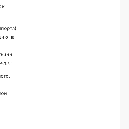
государственного строительного
Президента Российской Федерации
 к
надзора при строительстве и
выступает организатором"
реконструкции объектов
федеральных ядерных организаций)"
мпорта)
цию на
укции
мере:
ого,
вой