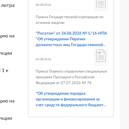
 литра
06.08.2026
Приказ Государственной корпорации по
атомной энергии
"Росатом" от 26.06.2026 № 1/16-НПА
цию на
"Об утверждении Перечня
должностных лиц Государственной
корпорации по атомной энергии
укции
"Росатом", имеющих право
06.08.2026
составлять протоколы об
административных правонарушениях,
 1 к
Приказ Главного управления специальных
предусмотренных статьями 6.3, 8.1,
программ Президента Российской
9.4, 9.5 и 9.5.1, частью 3 статьи 9.16,
Федерации от 07.07.2026 № 78
статьей 14.44, частью 1 статьи 19.4,
статьей 19.4.1, частями 6 и 15 статьи
"Об утверждении порядка
19.5, статьями 19.6 и 19.7, частью 1
организации и финансирования за
цию на
статьи 19.26, статьей 19.33, частями 1,
счет средств федерального бюджета
2, 2.1, 6 и 6.1 статьи 20.4 Кодекса
физкультурных мероприятий и
Российской Федерации об
спортивных мероприятий, в
укции
административных правонарушениях
отношении которых Главное
(в части осуществления федерального
управление специальных программ