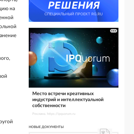
цию на
денной
гольной
ранение
ого,
вой
Место встречи креативных
индустрий и интеллектуальной
собственности
Реклама. https://ipquorum.ru
ругой
НОВЫЕ ДОКУМЕНТЫ