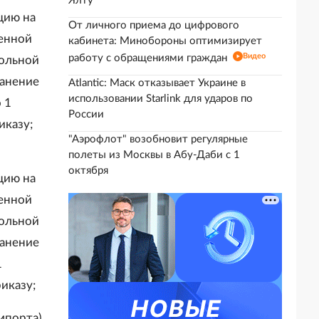
Ялту
цию на
От личного приема до цифрового
денной
кабинета: Минобороны оптимизирует
Видео
работу с обращениями граждан
гольной
ранение
Atlantic: Маск отказывает Украине в
использовании Starlink для ударов по
 1
России
иказу;
"Аэрофлот" возобновит регулярные
полеты из Москвы в Абу-Даби с 1
октября
цию на
денной
гольной
ранение
1
иказу;
мпорта)