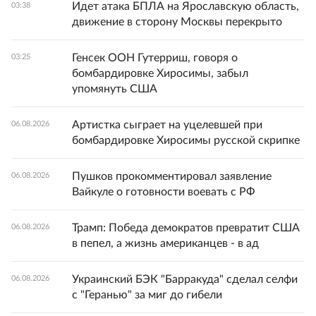
Идет атака БПЛА на Ярославскую область,
03:38
движение в сторону Москвы перекрыто
Генсек ООН Гутерриш, говоря о
03:25
бомбардировке Хиросимы, забыл
упомянуть США
Артистка сыграет на уцелевшей при
06.08.2026
бомбардировке Хиросимы русской скрипке
Пушков прокомментировал заявление
06.08.2026
Вайкуле о готовности воевать с РФ
Трамп: Победа демократов превратит США
06.08.2026
в пепел, а жизнь американцев - в ад
Украинский БЭК "Барракуда" сделал селфи
06.08.2026
с "Геранью" за миг до гибели