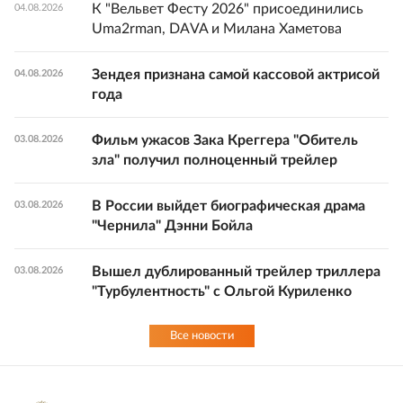
К "Вельвет Фесту 2026" присоединились
04.08.2026
Uma2rman, DAVA и Милана Хаметова
Зендея признана самой кассовой актрисой
04.08.2026
года
Фильм ужасов Зака Креггера "Обитель
03.08.2026
зла" получил полноценный трейлер
В России выйдет биографическая драма
03.08.2026
"Чернила" Дэнни Бойла
Вышел дублированный трейлер триллера
03.08.2026
"Турбулентность" с Ольгой Куриленко
Все новости