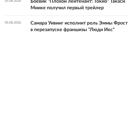
Боевик "Плохой лейтенант: Токио" Такаси
05.08.2026
Миике получил первый трейлер
Самара Уивинг исполнит роль Эммы Фрост
05.08.2026
в перезапуске франшизы "Люди Икс"