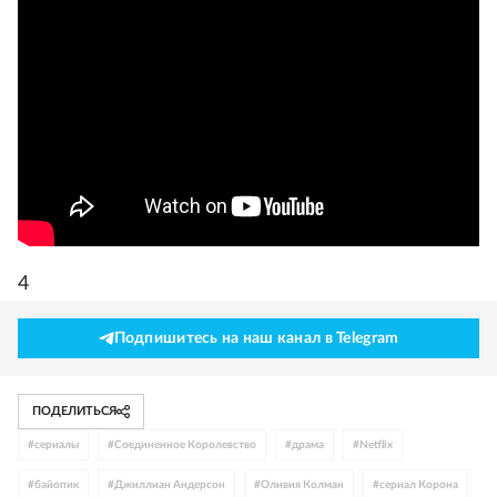
4
Подпишитесь на наш канал в Telegram
ПОДЕЛИТЬСЯ
#
сериалы
#
Соединенное Королевство
#
драма
#
Netflix
#
байопик
#
Джиллиан Андерсон
#
Оливия Колман
#
сериал Корона