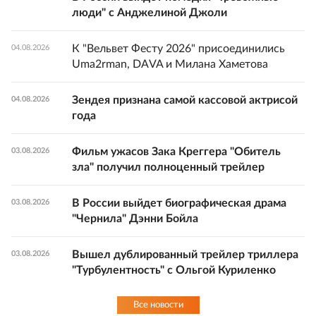
люди" с Анджелиной Джоли
К "Вельвет Фесту 2026" присоединились
04.08.2026
Uma2rman, DAVA и Милана Хаметова
Зендея признана самой кассовой актрисой
04.08.2026
года
Фильм ужасов Зака Креггера "Обитель
03.08.2026
зла" получил полноценный трейлер
В России выйдет биографическая драма
03.08.2026
"Чернила" Дэнни Бойла
Вышел дублированный трейлер триллера
03.08.2026
"Турбулентность" с Ольгой Куриленко
Все новости