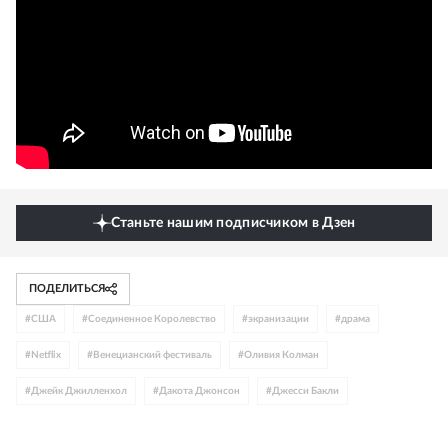
Станьте нашим подписчиком в Дзен
ПОДЕЛИТЬСЯ
#
США
#
Соединенное Королевство
#
экранизации
#
драма
#
Netflix
#
Венецианский фестиваль
#
Оливия Колман
#
Джейк Джилленхол
#
Дакота Джонсон
#
Джесси Бакли