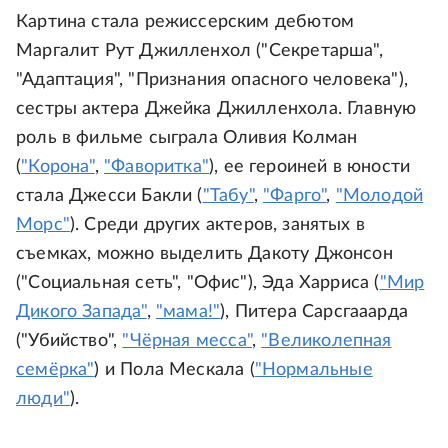
Картина стала режиссерским дебютом
Маргалит Рут Джилленхол ("Секретарша",
"Адаптация", "Признания опасного человека"),
сестры актера Джейка Джилленхола. Главную
роль в фильме сыграла Оливия Колман
(
"Корона"
,
"Фаворитка"
), ее героиней в юности
стала Джесси Бакли (
"Табу"
,
"Фарго"
,
"Молодой
Морс"
). Среди других актеров, занятых в
съемках, можно выделить Дакоту Джонсон
("Социальная сеть", "Офис"), Эда Харриса (
"Мир
Дикого Запада"
,
"мама!"
), Питера Сарсгааарда
("Убийство",
"Чёрная месса"
,
"Великолепная
семёрка"
) и Пола Мескала (
"Нормальные
люди"
).