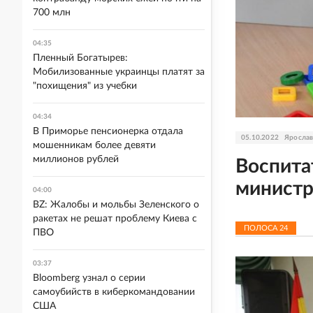
700 млн
04:35
Пленный Богатырев:
Мобилизованные украинцы платят за
"похищения" из учебки
04:34
В Приморье пенсионерка отдала
05.10.2022
Яросла
мошенникам более девяти
миллионов рублей
Воспита
министр
04:00
BZ: Жалобы и мольбы Зеленского о
ракетах не решат проблему Киева с
ПОЛОСА
24
ПВО
03:37
Bloomberg узнал о серии
самоубийств в киберкомандовании
США