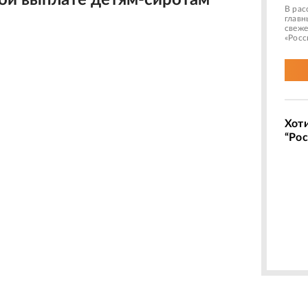
ой выплате детям-сиротам
В рас
главн
свеже
«Росс
Хот
“Рос