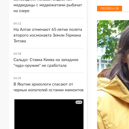
медведицы с медвежатами рыбачат
ПОЛОСА
18
на озере
06:12
На Алтае отмечают 65-летие полета
второго космонавта Земли Германа
Титова
04:58
Сальдо: Ставка Киева на западное
"чудо-оружие" не сработала
04:39
В Якутии археологи спасают от
черных копателей останки мамонтов