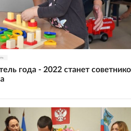
вль
тель года - 2022 станет советник
а