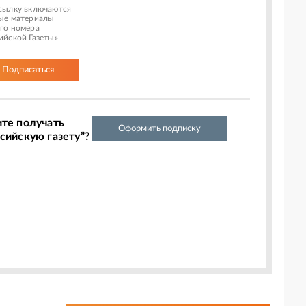
сылку включаются
ые материалы
го номера
ийской Газеты»
Подписаться
ите получать
Оформить подписку
сийскую газету”?