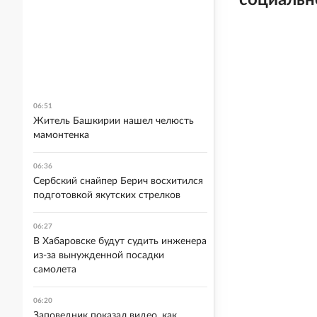
социальн
06:51
Житель Башкирии нашел челюсть
мамонтенка
06:36
Сербский снайпер Берич восхитился
подготовкой якутских стрелков
06:27
В Хабаровске будут судить инженера
из-за вынужденной посадки
самолета
06:20
Заповедник показал видео, как