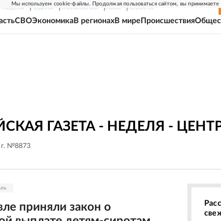
Мы используем cookie-файлы. Продолжая пользоваться сайтом, вы принимаете
Г-НЕДЕЛЯ
РОДИНА
ПРИЛОЖЕНИЯ
СОЮЗ
НОВОСТИ
асть
СВО
Экономика
В регионах
В мире
Происшествия
Общес
СКАЯ ГАЗЕТА - НЕДЕЛЯ - ЦЕН
 г. №8873
вль
Рас
вле приняли закон о
све