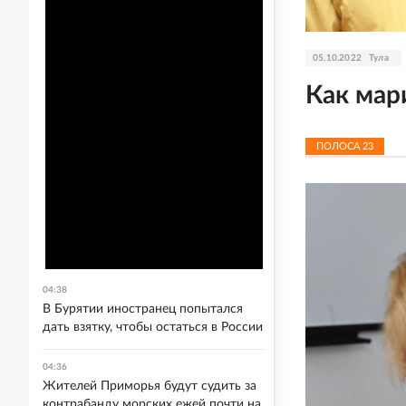
05.10.2022
Тула
Как мар
ПОЛОСА
23
04:38
В Бурятии иностранец попытался
дать взятку, чтобы остаться в России
04:36
Жителей Приморья будут судить за
контрабанду морских ежей почти на