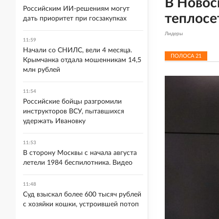
В Новос
Российским ИИ-решениям могут
теплосе
дать приоритет при госзакупках
Лидеры
11:59
Начали со СНИЛС, вели 4 месяца.
ПОЛОСА
21
Крымчанка отдала мошенникам 14,5
млн рублей
11:54
Российские бойцы разгромили
инструкторов ВСУ, пытавшихся
удержать Ивановку
11:53
В сторону Москвы с начала августа
летели 1984 беспилотника. Видео
11:48
Суд взыскал более 600 тысяч рублей
с хозяйки кошки, устроившей потоп