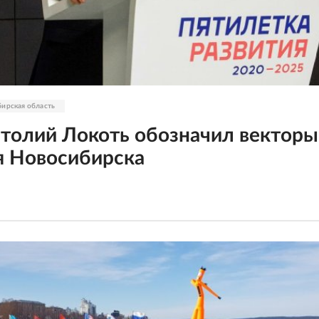
ирская область
толий Локоть обозначил векторы
я Новосибирска