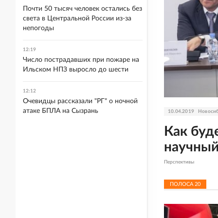
Почти 50 тысяч человек остались без
света в Центральной России из-за
непогоды
12:19
Число пострадавших при пожаре на
Ильском НПЗ выросло до шести
12:12
Очевидцы рассказали "РГ" о ночной
атаке БПЛА на Сызрань
10.04.2019
Новосиб
Как буд
научный
Перспективы
ПОЛОСА
20