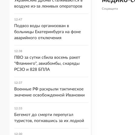
медико-с
Украинские дроны сталкиваются в
воздухе из-за ленивых операторов
Соцзащита
12:47
Подвоз воды организован в
больницы Екатеринбурга на фоне
аварийного отключения
12:38
ПВО за сутки сбила восемь ракет
"Фламинго", авиабомбы, снаряды
РСЗО и 828 БПЛА
12:37
Военные РФ раскрыли тактическое
значение освобожденной Ивановки
12:33
Бегемот до смерти перепугал
туристов, погнавшись за их лодкой
12:30