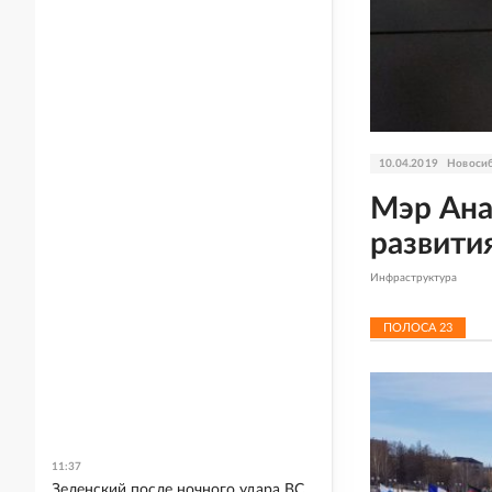
10.04.2019
Новосиб
Мэр Ана
развити
Инфраструктура
ПОЛОСА
23
11:37
Зеленский после ночного удара ВС