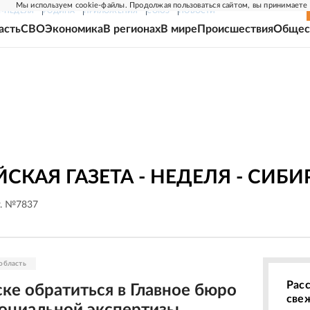
Мы используем cookie-файлы. Продолжая пользоваться сайтом, вы принимаете
Г-НЕДЕЛЯ
РОДИНА
ПРИЛОЖЕНИЯ
СОЮЗ
НОВОСТИ
асть
СВО
Экономика
В регионах
В мире
Происшествия
Общес
СКАЯ ГАЗЕТА - НЕДЕЛЯ - СИБИ
г. №7837
область
Рас
ке обратиться в Главное бюро
све