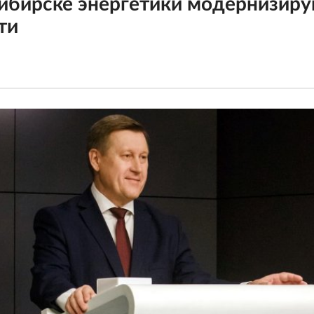
ибирске энергетики модернизир
ти