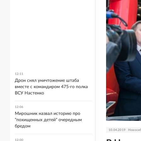
12:11
Дрон снял уничтожение штаба
вместе с командиром 475-го полка
ВСУ Настенко
12:06
Мирошник назвал историю про
"похищенных детей" очередным
бредом
10.04.2019
Новосиб
12:00