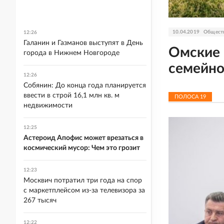
10.04.2019
Общест
12:26
Галанин и Газманов выступят в День
Омские 
города в Нижнем Новгороде
семейно
12:26
Собянин: До конца года планируется
ввести в строй 16,1 млн кв. м
ПОЛОСА
19
недвижимости
12:25
Астероид Апофис может врезаться в
космический мусор: Чем это грозит
12:23
Москвич потратил три года на спор
с маркетплейсом из-за телевизора за
267 тысяч
12:22