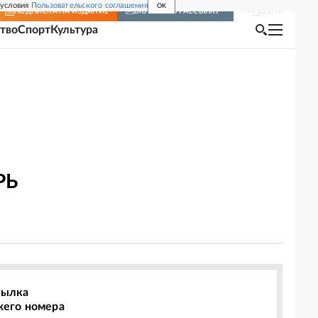
 условия
Пользовательского соглашения
OK
Войти
ПОДПИСКА
НА ИЗДАНИЕ
ВКЛЮЧИТЬ РАССЫЛКУ
тво
Спорт
Культура
РЬ
сылка
жего номера