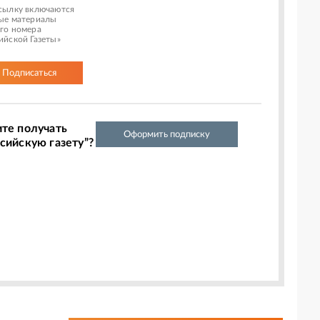
сылку включаются
ые материалы
го номера
ийской Газеты»
Подписаться
ите получать
Оформить подписку
сийскую газету”?