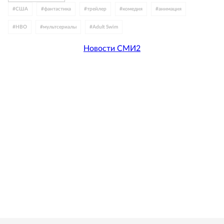
#
США
#
фантастика
#
трейлер
#
комедия
#
анимация
#
HBO
#
мультсериалы
#
Adult Swim
Новости СМИ2