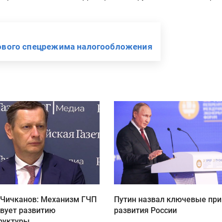
нового спецрежима налогообложения
 Чичканов: Механизм ГЧП
Путин назвал ключевые пр
твует развитию
развития России
руктуры