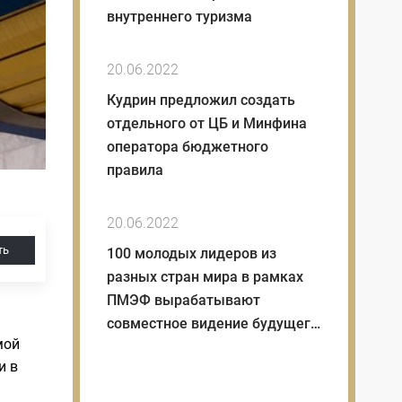
внутреннего туризма
20.06.2022
Кудрин предложил создать
отдельного от ЦБ и Минфина
оператора бюджетного
правила
20.06.2022
ть
100 молодых лидеров из
разных стран мира в рамках
ПМЭФ вырабатывают
совместное видение будущего
мой
миропорядка
и в