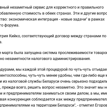
овный незаметный сервис для корректного и правильного
обавленную стоимость в обеих странах. Эти и другие вопр
тво: экономическая интеграция - новые задачи" в рамках
го форума.
трия Кийко, соответствующий договор между странами по
а.
це марта была запущена система прослеживаемости товаро
нно незаметности налогового администрирования.
дурами, мы каждой этой процедурой по чуть-чуть отъедае
рентоспособны, чуть-чуть менее удобны, чем где-либо еще
и из налоговой службы Беларуси очень серьезно подходил
прежде всего, решить вопрос незаметно. Это значит мы н
м и предпринимателям заниматься своим делом, а мы, им
говая конкуренция соблюдается как между предпринимате
принимателями на территории Беларуси", - отметил Егоров