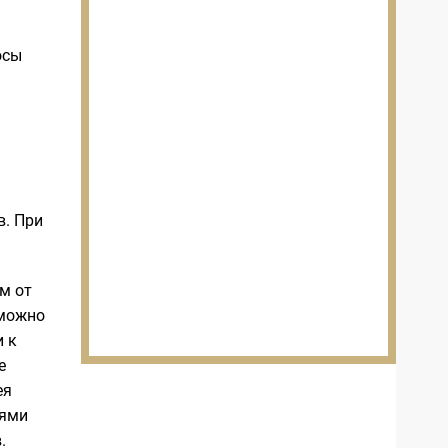
осы
в. При
м от
 можно
и к
е
ея
лями
.