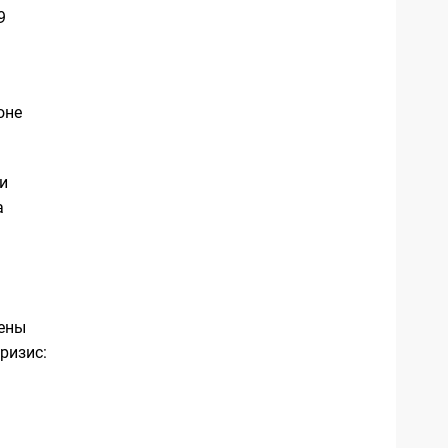
9
оне
и
а
мены
ризис: