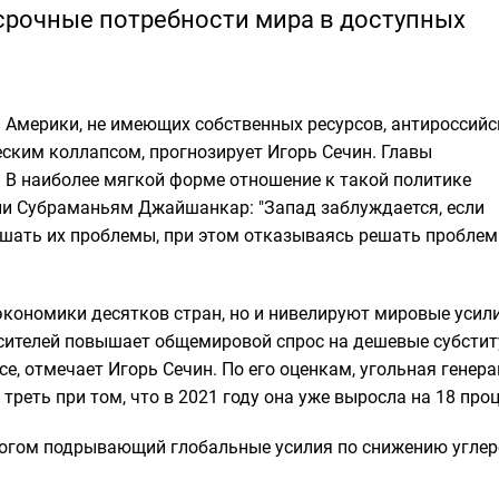
срочные потребности мира в доступных
 Америки, не имеющих собственных ресурсов, антироссийс
ским коллапсом, прогнозирует Игорь Сечин. Главы
 В наиболее мягкой форме отношение к такой политике
и Субраманьям Джайшанкар: "Запад заблуждается, если
ешать их проблемы, при этом отказываясь решать проблем
кономики десятков стран, но и нивелируют мировые усил
осителей повышает общемировой спрос на дешевые субстит
е, отмечает Игорь Сечин. По его оценкам, угольная генера
треть при том, что в 2021 году она уже выросла на 18 про
многом подрывающий глобальные усилия по снижению угле