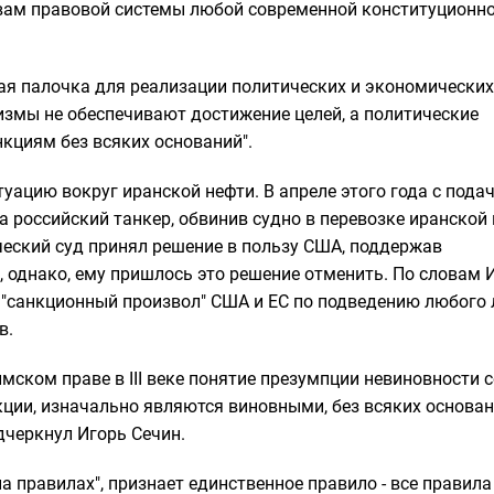
вам правовой системы любой современной конституционн
ая палочка для реализации политических и экономических
низмы не обеспечивают достижение целей, а политические
кциям без всяких оснований".
туацию вокруг иранской нефти. В апреле этого года с пода
российский танкер, обвинив судно в перевозке иранской 
еческий суд принял решение в пользу США, поддержав
 однако, ему пришлось это решение отменить. По словам 
 "санкционный произвол" США и ЕС по подведению любого 
в.
мском праве в III веке понятие презумпции невиновности 
кции, изначально являются виновными, без всяких основан
дчеркнул Игорь Сечин.
 правилах", признает единственное правило - все правила