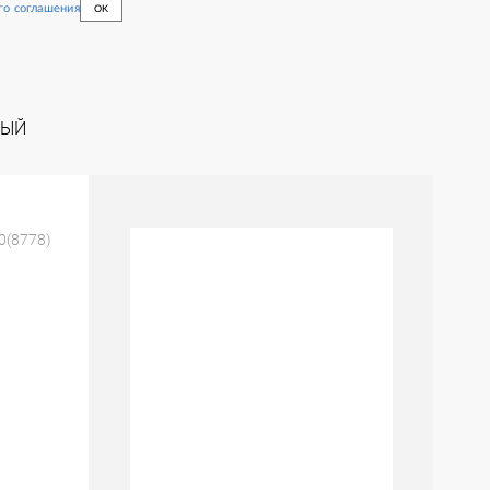
го соглашения
OK
0(8778)