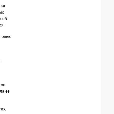
ная
ых
особ
оя.
 новые
к
тов.
ла ее
ах,