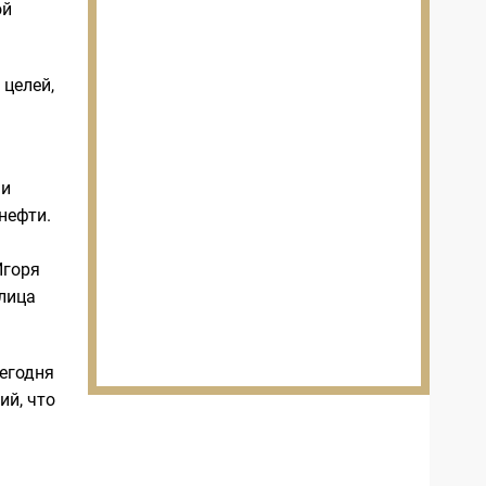
ой
 целей,
чи
нефти.
Игоря
лица
сегодня
ий, что