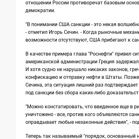
отношении России противоречат базовым осно
демократии.
"В понимании США санкции - это некая волшебн
- отметил Игорь Сечин. - Когда рыночные меха
возможности отсутствуют, США прибегают к сан
В качестве примера глава "Роснефти" привел си
американской администрации Греция задержала 
И хотя судно не нарушало никаких законов, гр
конфискацию и отправку нефти в Штаты. Позже,
Сечина, эта ситуация лишний раз подтверждает
под санкции без сбора каких-либо доказательст
"Можно констатировать, что введенное еще в ри
уничтожено - все, против кого объявляются сан
оправдывает любые незаконные действия", - по
Теперь так называемый "порядок, основанный на