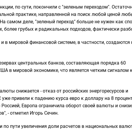
нкции, по сути, покончили с "зеленым переходом". Остаточ
альной практике, направленной на поиск любой ценой люб
На самом деле, "зеленый переход" больше не нужен как сп
, более грубых и радикальных подходов, фактически разб
 и в мировой финансовой системе, в частности, создаются
езервах центральных банков, составляющая порядка 60
США в мировой экономике, что является четким сигналом 
алюты снижается - отказ от российских энергоресурсов и
уже привели к падению курса евро к доллару на 8 процен
 Россией, Европа ограничила оборот своей валюты и снизи
", - отметил Игорь Сечин.
ти по пути увеличения доли расчетов в национальных валют