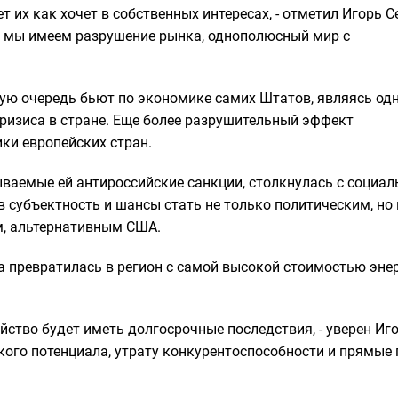
 их как хочет в собственных интересах, - отметил Игорь Се
ге мы имеем разрушение рынка, однополюсный мир с
ую очередь бьют по экономике самих Штатов, являясь одн
ризиса в стране. Еще более разрушительный эффект
ки европейских стран.
ываемые ей антироссийские санкции, столкнулась с социал
в субъектность и шансы стать не только политическим, но 
, альтернативным США.
па превратилась в регион с самой высокой стоимостью эне
ство будет иметь долгосрочные последствия, - уверен Иг
кого потенциала, утрату конкурентоспособности и прямые 