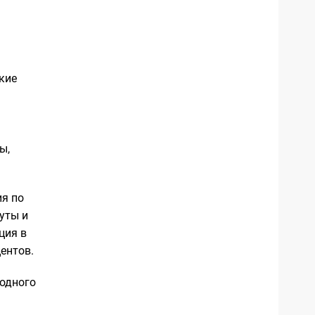
кие
ы,
ия по
уты и
ция в
центов.
родного