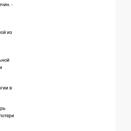
чин. -
ой из
ьной
и
ргии в
орь
потери