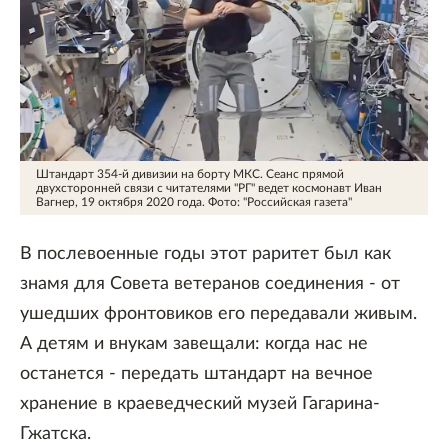
Штандарт 354-й дивизии на борту МКС. Сеанс прямой
двухсторонней связи с читателями "РГ" ведет космонавт Иван
Вагнер, 19 октября 2020 года.
Фото: "Российская газета"
В послевоенные годы этот раритет был как
знамя для Совета ветеранов соединения - от
ушедших фронтовиков его передавали живым.
А детям и внукам завещали: когда нас не
останется - передать штандарт на вечное
хранение в краеведческий музей Гагарина-
Гжатска.