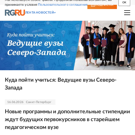
OK
принимаете условия
Пользовательского соглашения
СВЕЖИЙ НОМЕР
ПОДПИСКА
ЛЕНТА НОВОСТЕЙ
Куда пойти учиться: Ведущие вузы Северо-
Запада
16.06.2026
Санкт-Петербург
Новые программы и дополнительные стипендии
ждут будущих первокурсников в старейшем
педагогическом вузе