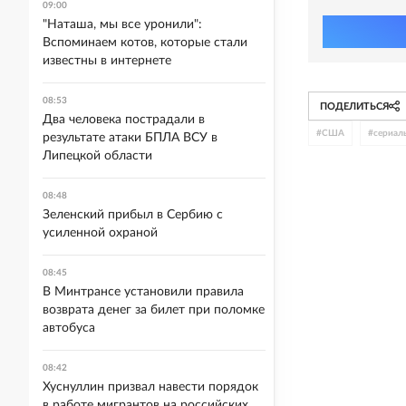
09:00
"Наташа, мы все уронили":
Вспоминаем котов, которые стали
известны в интернете
08:53
ПОДЕЛИТЬСЯ
Два человека пострадали в
#
США
#
сериал
результате атаки БПЛА ВСУ в
Липецкой области
08:48
Зеленский прибыл в Сербию с
усиленной охраной
08:45
В Минтрансе установили правила
возврата денег за билет при поломке
автобуса
08:42
Хуснуллин призвал навести порядок
в работе мигрантов на российских