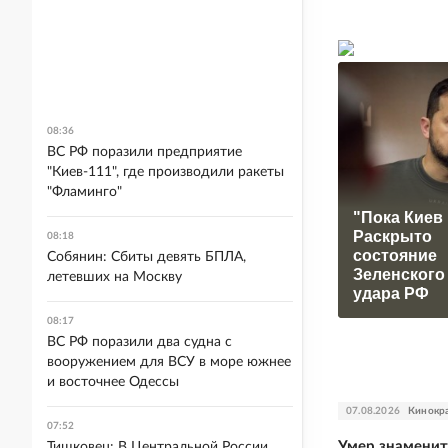
08:36
ВС РФ поразили предприятие
"Киев-111", где производили ракеты
"Фламинго"
"Пока Киев 
Раскрыто
08:18
состояние
Собянин: Сбиты девять БПЛА,
Зеленского
летевших на Москву
удара РФ
08:17
ВС РФ поразили два судна с
вооружением для ВСУ в море южнее
и восточнее Одессы
07.08.2026
Кинокр
07:52
Умер знамени
Тишковец: В Центральной России