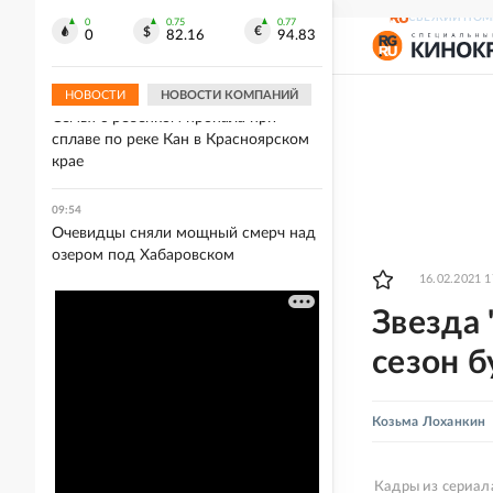
На Ставрополье в ночном ДТП
СВЕЖИЙ НОМ
погибли два человека, еще двое
0
0.75
0.77
0
82.16
94.83
пострадали
НОВОСТИ
НОВОСТИ КОМПАНИЙ
10:02
Семья с ребенком пропала при
сплаве по реке Кан в Красноярском
крае
09:54
Очевидцы сняли мощный смерч над
озером под Хабаровском
16.02.2021 1
Звезда 
сезон 
Козьма Лоханкин
Кадры из сериал