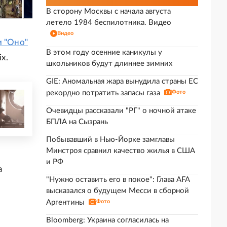
В сторону Москвы с начала августа
летело 1984 беспилотника. Видео
Видео
и "Оно"
В этом году осенние каникулы у
x.
школьников будут длиннее зимних
GIE: Аномальная жара вынудила страны ЕС
рекордно потратить запасы газа
Фото
Очевидцы рассказали "РГ" о ночной атаке
БПЛА на Сызрань
Побывавший в Нью-Йорке замглавы
Минстроя сравнил качество жилья в США
и РФ
а
"Нужно оставить его в покое": Глава AFA
высказался о будущем Месси в сборной
Аргентины
Фото
Bloomberg: Украина согласилась на