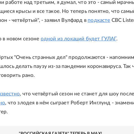
и работе над третьим, я думал, что это - самый мрачн
щиеся крысы и все такое. Но теперь понятно, что самы
он - четвёртый", - заявил Вулфард в
подкасте
CBC Liste
о в новом сезоне
одной из локаций будет ГУЛАГ
.
ёртых "Очень странных дел" продолжаются - напомним
лось делать паузу из-за пандемии коронавируса. Так 
говорить рано.
известно
, что четвёртый сезон не станет для шоу посл
но
, что злодея в нём сыграет Роберт Инглунд - знаме
ер.
"РОССИЙСКАЯ ГАЗЕТА" ТЕПЕРЬ В MAX!