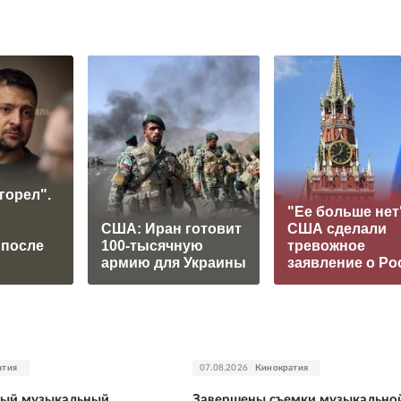
горел".
"Ее больше нет
США: Иран готовит
США сделали
 после
100-тысячную
тревожное
армию для Украины
заявление о Ро
атия
07.08.2026
Кинократия
тый музыкальный
Завершены съемки музыкально