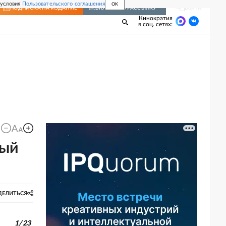
 условия
Пользовательского соглашения
OK
Войти
ПОДПИСКА
НА ИЗДАНИЕ
ВКЛЮЧИТЬ РАССЫЛКУ
Кинократия
в соц. сетях:
тый
ДЕЛИТЬСЯ
1
/
23