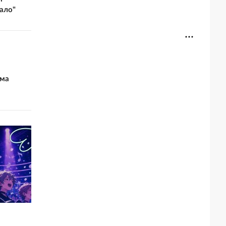
ало"
ьма