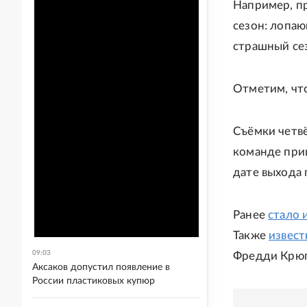
Например, пр
сезон: лопаю
страшный сез
Отметим, чт
Съёмки четв
команде приш
дате выхода 
Ранее
стало 
Также
извест
09:03
Фредди Крюг
Аксаков допустил появление в
России пластиковых купюр