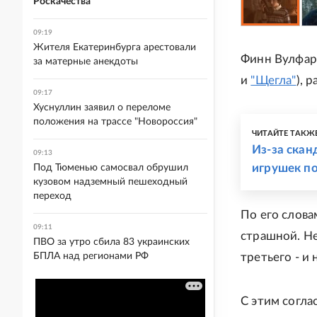
Роскачества
09:19
Жителя Екатеринбурга арестовали
Финн Вулфар
за матерные анекдоты
и
"Щегла"
), 
09:17
Хуснуллин заявил о переломе
положения на трассе "Новороссия"
ЧИТАЙТЕ ТАКЖ
Из-за скан
09:13
игрушек п
Под Тюменью самосвал обрушил
кузовом надземный пешеходный
переход
По его слова
09:11
страшной. Н
ПВО за утро сбила 83 украинских
БПЛА над регионами РФ
третьего - и
С этим согла