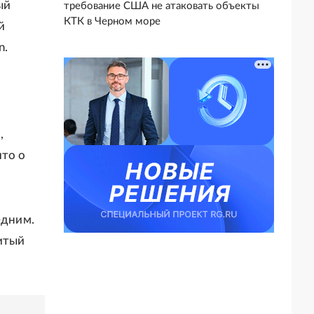
ый
требование США не атаковать объекты
КТК в Черном море
й
n.
,
что о
едним.
нитый