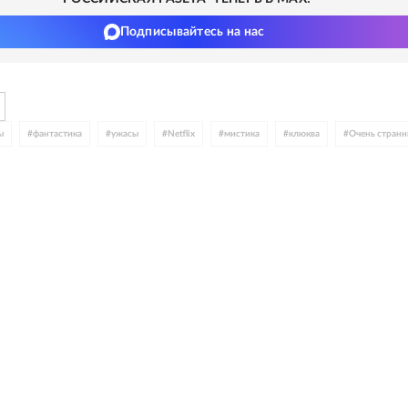
Подписывайтесь на нас
ы
#
фантастика
#
ужасы
#
Netflix
#
мистика
#
клюква
#
Очень странн