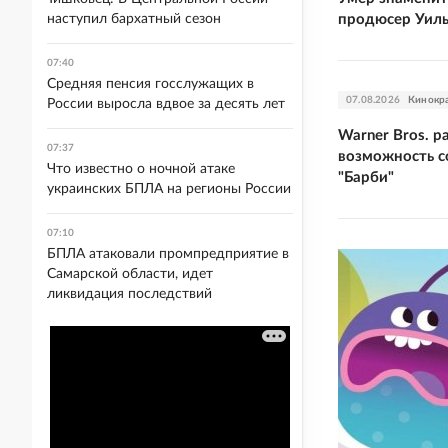
наступил бархатный сезон
продюсер Уил
07:40
Средняя пенсия госслужащих в
07.08.2026
Кинокр
России выросла вдвое за десять лет
Warner Bros. р
07:37
возможность 
Что известно о ночной атаке
"Барби"
украинских БПЛА на регионы России
07:10
БПЛА атаковали промпредприятие в
Самарской области, идет
ликвидация последствий