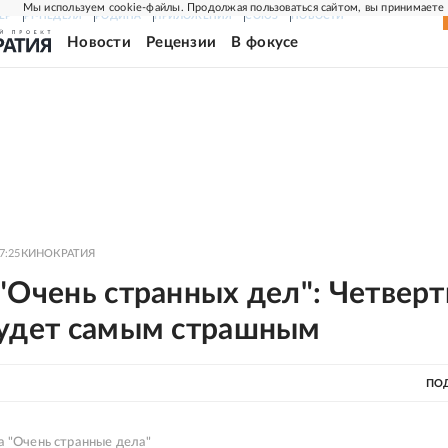
Мы используем cookie-файлы. Продолжая пользоваться сайтом, вы принимаете
ЕР
РГ-НЕДЕЛЯ
РОДИНА
ПРИЛОЖЕНИЯ
СОЮЗ
НОВОСТИ
Новости
Рецензии
В фокусе
7:25
КИНОКРАТИЯ
"Очень странных дел": Четвер
будет самым страшным
ПО
а "Очень странные дела"