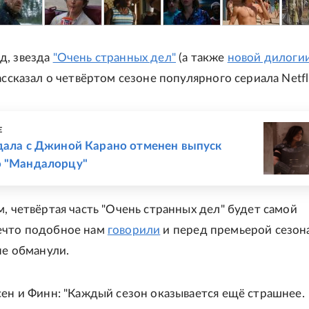
д, звезда
"Очень странных дел"
(а также
новой дилоги
рассказал о четвёртом сезоне популярного сериала Netfli
Е
дала с Джиной Карано отменен выпуск
о "Мандалорцу"
м, четвёртая часть "Очень странных дел" будет самой
ечто подобное нам
говорили
и перед премьерой сезон
 не обманули.
сен и Финн: "Каждый сезон оказывается ещё страшнее.