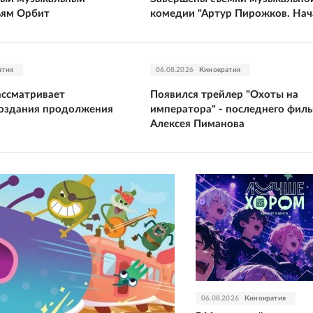
ьям Орбит
комедии "Артур Пирожков. Нач
атия
06.08.2026
Кинократия
ассматривает
Появился трейлер "Охоты на
создания продолжения
императора" - последнего фил
Алексея Пиманова
06.08.2026
Кинократия