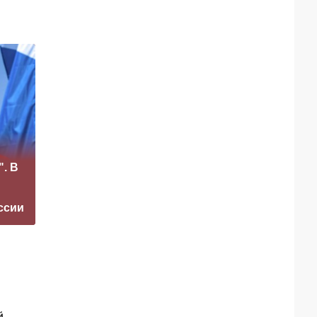
«Это конец всего»:
". В
Захарова
Маск сделал
прокомментировал
неожиданное
а фестиваль в
заявление о
ссии
Юрмале
завершении СВО
й