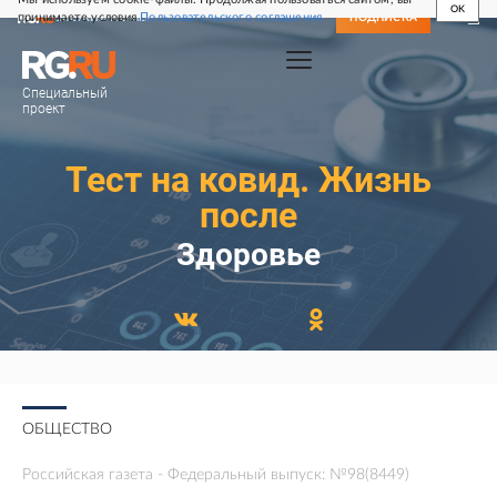
OK
принимаете условия
Пользовательского соглашения
СВЕЖИЙ НОМЕР
ПОДПИСКА
Специальный
проект
Тест на ковид. Жизнь
после
Здоровье
ОБЩЕСТВО
Российская газета - Федеральный выпуск: №98(8449)