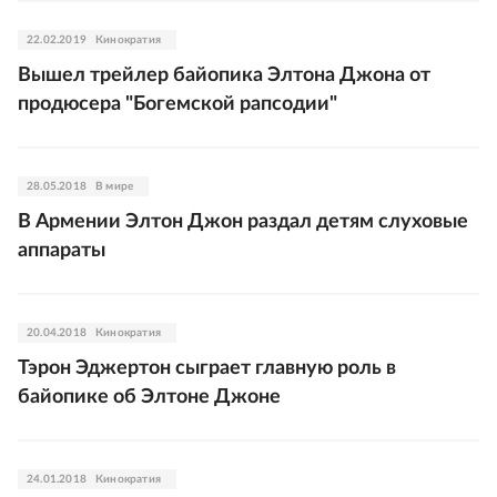
22.02.2019
Кинократия
Вышел трейлер байопика Элтона Джона от
продюсера "Богемской рапсодии"
28.05.2018
В мире
В Армении Элтон Джон раздал детям слуховые
аппараты
20.04.2018
Кинократия
Тэрон Эджертон сыграет главную роль в
байопике об Элтоне Джоне
24.01.2018
Кинократия