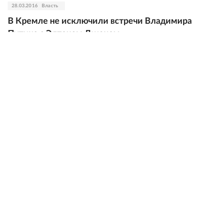
28.03.2016
Власть
В Кремле не исключили встречи Владимира
Путина с Элтоном Джоном
19.01.2016
Культура
Элтон Джон выпустил сингл с нового альбома
Wonderful Crazy Night
05.11.2015
Культура
Элтон Джон: Я был очень польщен тем, что
Путин мне позвонил
24.09.2015
Власть
Владимир Путин позвонил Элтону Джону