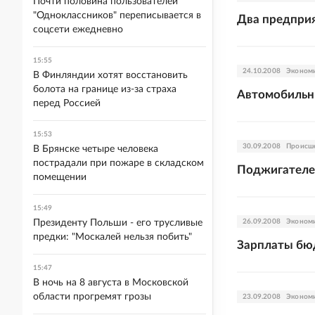
Почти половина пользователей
"Одноклассников" переписывается в
Два предприя
соцсети ежедневно
15:55
24.10.2008
Эконом
В Финляндии хотят восстановить
болота на границе из-за страха
Автомобильны
перед Россией
15:53
30.09.2008
Происш
В Брянске четыре человека
пострадали при пожаре в складском
Поджигателей
помещении
15:49
Президенту Польши - его трусливые
26.09.2008
Эконом
предки: "Москалей нельзя побить"
Зарплаты бю
15:47
В ночь на 8 августа в Московской
области прогремят грозы
23.09.2008
Эконом