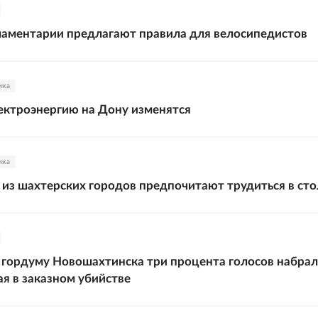
аментарии предлагают правила для велосипедистов
ика
ектроэнергию на Дону изменятся
ика
из шахтерских городов предпочитают трудиться в ст
 гордуму Новошахтинска три процента голосов набрала
я в заказном убийстве