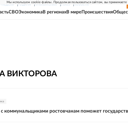
Мы используем cookie-файлы. Продолжая пользоваться сайтом, вы принимаете
Г-НЕДЕЛЯ
РОДИНА
ПРИЛОЖЕНИЯ
СОЮЗ
НОВОСТИ
асть
СВО
Экономика
В регионах
В мире
Происшествия
Общес
А
ВИКТОРОВА
ика
 с коммунальщиками ростовчанам поможет государст