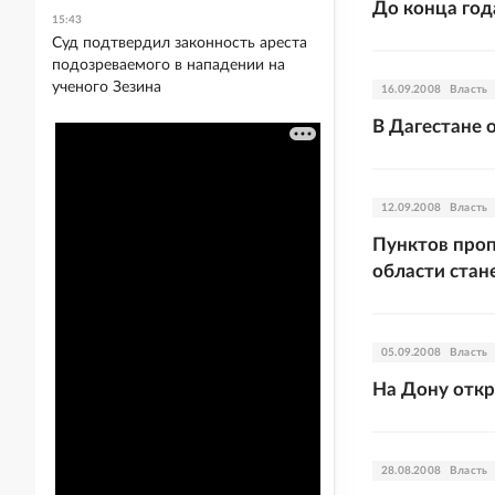
До конца го
15:43
Суд подтвердил законность ареста
подозреваемого в нападении на
ученого Зезина
16.09.2008
Власть
В Дагестане 
12.09.2008
Власть
Пунктов проп
области стан
05.09.2008
Власть
На Дону отк
28.08.2008
Власть