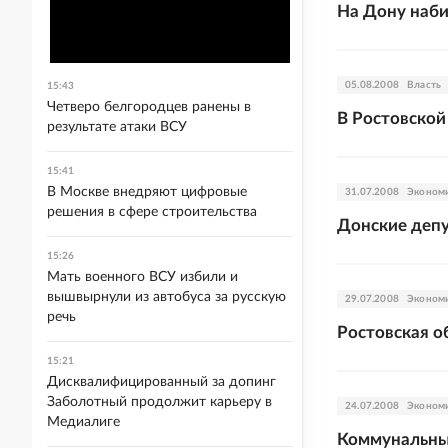
На Дону наби
05.08.2008
Власть
15:43
Четверо белгородцев ранены в
В Ростовской
результате атаки ВСУ
15:41
В Москве внедряют цифровые
31.07.2008
Эконом
решения в сфере строительства
Донские деп
15:26
Мать военного ВСУ избили и
вышвырнули из автобуса за русскую
29.07.2008
Эконом
речь
Ростовская о
15:21
Дисквалифицированный за допинг
Заболотный продолжит карьеру в
24.07.2008
Эконом
Медиалиге
Коммунальны