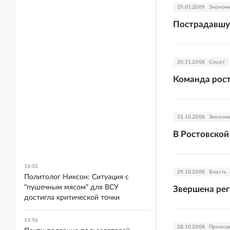
29.01.2009
Эконом
Пострадавшую
20.11.2008
Спорт
Команда рос
31.10.2008
Эконом
В Ростовской
16:02
29.10.2008
Власть
Политолог Никсон: Ситуация с
"пушечным мясом" для ВСУ
Звершена рег
достигла критической точки
15:56
28.10.2008
Происш