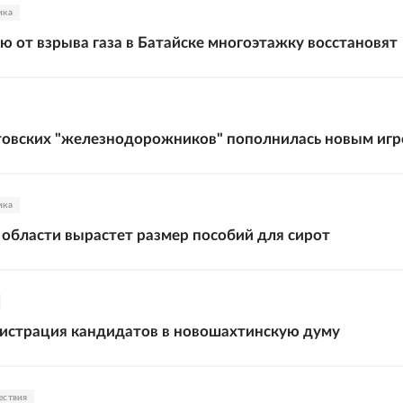
ика
 от взрыва газа в Батайске многоэтажку восстановят
товских "железнодорожников" пополнилась новым иг
ика
 области вырастет размер пособий для сирот
истрация кандидатов в новошахтинскую думу
ествия