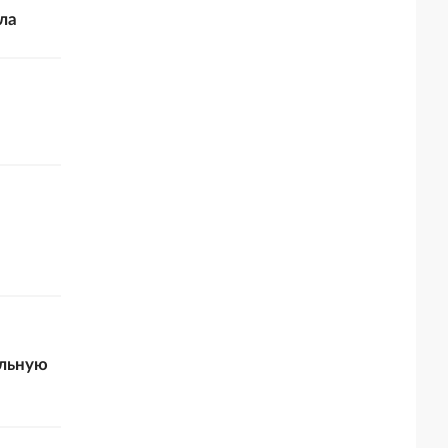
ла
альную