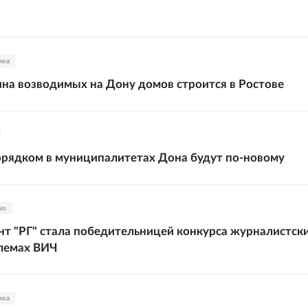
ика
на возводимых на Дону домов строится в Ростове
орядком в муниципалитетах Дона будут по-новому
во
т "РГ" стала победительницей конкурса журналистск
лемах ВИЧ
ика