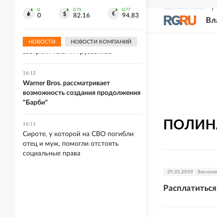
Лукашенко назвал простую формулу
СВЕЖИЙ НОМЕР
Р
сохранения мира
0
0.75
0.77
0
82.16
94.83
Вл
16:19
На границе Украины с Польшей
НОВОСТИ
НОВОСТИ КОМПАНИЙ
застряли тысячи грузовиков
16:12
Warner Bros. рассматривает
возможность создания продолжения
"Барби"
ПОЛИН
16:11
Сироте, у которой на СВО погибли
отец и муж, помогли отстоять
социальные права
29.01.2009
Эконом
Расплатиться