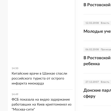
В Ростовской
12.02.2008
Власть
Молодые уче
06.02.2008
Происш
В Ростовской
ребенка
14:50
Китайские врачи в Шанхае спасли
российского туриста от острого
27.12.2007
Власть
инфаркта миокарда
Донские парл
14:49
сферу
ФСБ показала на видео задержание
работавших на Киев криптоменял из
"Москва-сити"