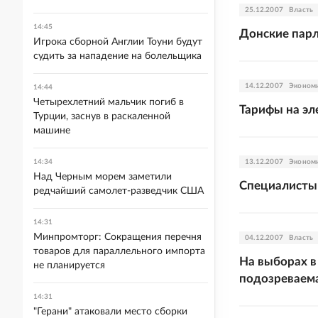
25.12.2007
Власть
14:45
Донские парл
Игрока сборной Англии Тоуни будут
судить за нападение на болельщика
14.12.2007
Эконом
14:44
Четырехлетний мальчик погиб в
Тарифы на эл
Турции, заснув в раскаленной
машине
14:34
13.12.2007
Эконом
Над Черным морем заметили
Специалисты 
редчайший самолет-разведчик США
14:31
Минпромторг: Сокращения перечня
04.12.2007
Власть
товаров для параллельного импорта
На выборах в
не планируется
подозреваема
14:31
"Герани" атаковали место сборки