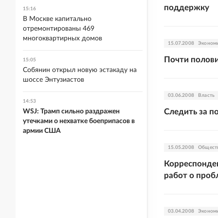
поддержку
15:16
В Москве капитально
отремонтированы 469
многоквартирных домов
15.07.2008
Эконом
Почти полови
15:05
Собянин открыл новую эстакаду на
шоссе Энтузиастов
03.06.2008
Власть
14:53
Следить за п
WSJ: Трамп сильно раздражен
утечками о нехватке боеприпасов в
армии США
15.05.2008
Общест
Корреспонден
работ о проб
03.04.2008
Эконом