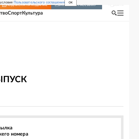
 условия
Пользовательского соглашения
OK
Войти
ПОДПИСКА
НА ИЗДАНИЕ
ВКЛЮЧИТЬ РАССЫЛКУ
тво
Спорт
Культура
ЫПУСК
сылка
жего номера