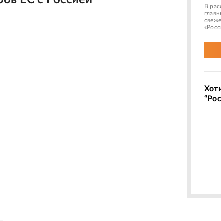
ров ЕС с Россией
В рас
главн
свеже
«Росс
Хот
“Рос