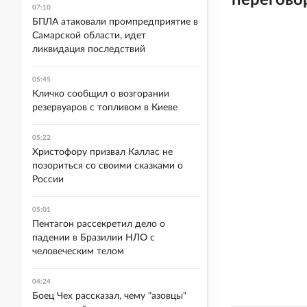
перегово
07:10
БПЛА атаковали промпредприятие в
Самарской области, идет
ликвидация последствий
05:45
Кличко сообщил о возгорании
резервуаров с топливом в Киеве
05:22
Христофору призвал Каллас не
позориться со своими сказками о
России
05:01
Пентагон рассекретил дело о
падении в Бразилии НЛО с
человеческим телом
04:24
Боец Чех рассказал, чему "азовцы"