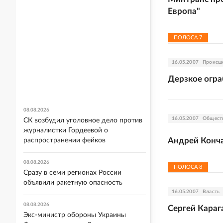
Европа"
ПОЛОСА
7
16.05.2007
Происш
Дерзкое огра
08.08.2026
16.05.2007
Общест
СК возбудил уголовное дело против
журналистки Гордеевой о
Андрей Конча
распространении фейков
08.08.2026
ПОЛОСА
8
Сразу в семи регионах России
объявили ракетную опасность
16.05.2007
Власть
08.08.2026
Сергей Карага
Экс-министр обороны Украины