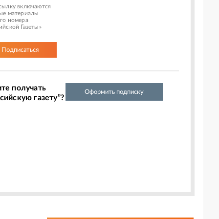
сылку включаются
ые материалы
го номера
ийской Газеты»
Подписаться
ите получать
Оформить подписку
сийскую газету”?