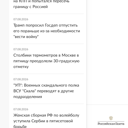
на КПП и попытался пересечь
границу с Россией
07.08.2026
Трамп попросил Госдеп отпустить
его пораньше из-за необходимости
"вести войну"
07.08.2026
Столбики термометров в Москве в
пятницу преодолели 30-градусную
отметку
07.08.2026
"УП": Военных скандального полка
ВСУ "Скала" переводят в другие
подразделения
07.08.2026
Женская сборная РФ по волейболу
уступила Сербии в пятисетовой
борьбе