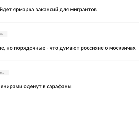
йдет ярмарка вакансий для мигрантов
во
, но порядочные - что думают россияне о москвичах
ика
венирами оденут в сарафаны