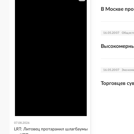
В Москве про
16.05.2007
Общест
Высокомерные
16.05.2007
Эконом
Торговцев су
07.08.2026
LRT: Литовец протаранил шлагбаумы