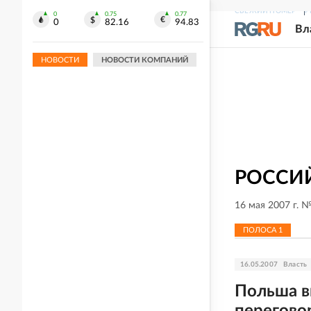
украинских БПЛА на регионы России
СВЕЖИЙ НОМЕР
Р
0
0.75
0.77
0
82.16
94.83
Вл
НОВОСТИ
НОВОСТИ КОМПАНИЙ
РОССИЙ
16 мая 2007 г. 
ПОЛОСА
1
16.05.2007
Власть
Польша в