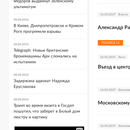
Федоров выдвинул Зеленскому
ультиматум
16.05.2007
Власть
08.08.2026
В Киеве, Днепропетровске и Кривом
Александр Ра
Роге прогремели взрывы
ПОЛОСА
11
08.08.2026
Telegraph: Новые британские
бронемашины Ajax сломались на
16.05.2007
Авто
испытаниях
Въезд в цент
08.08.2026
Задержана адвокат Надежда
Ерусланова
16.05.2007
Эконом
08.08.2026
Московскому 
Трамп во время визита в Госдеп
пошутил, что заберет в Белый дом
люстру и картину
16.05.2007
Эконом