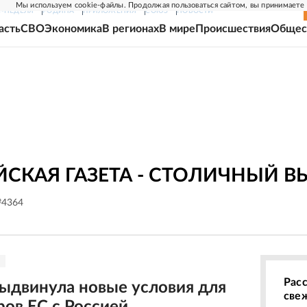
Мы используем cookie-файлы. Продолжая пользоваться сайтом, вы принимаете
Г-НЕДЕЛЯ
РОДИНА
ПРИЛОЖЕНИЯ
СОЮЗ
НОВОСТИ
асть
СВО
Экономика
В регионах
В мире
Происшествия
Общес
СКАЯ ГАЗЕТА - СТОЛИЧНЫЙ В
№4364
Рас
ыдвинула новые условия для
све