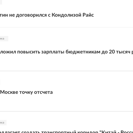
ин не договорился с Кондолизой Райс
ика
дложил повысить зарплаты бюджетникам до 20 тысяч 
 Москве точку отсчета
ика
длагает создать транспортный коридор "Китай - Росси