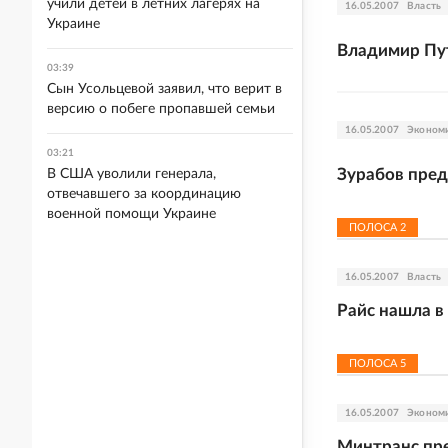
учили детей в летних лагерях на
16.05.2007
Власть
Украине
Владимир Пут
03:39
Сын Усольцевой заявил, что верит в
версию о побеге пропавшей семьи
16.05.2007
Эконом
03:21
Зурабов пре
В США уволили генерала,
отвечавшего за координацию
военной помощи Украине
ПОЛОСА
2
16.05.2007
Власть
Райс нашла в
ПОЛОСА
5
16.05.2007
Эконом
Минтранс пре