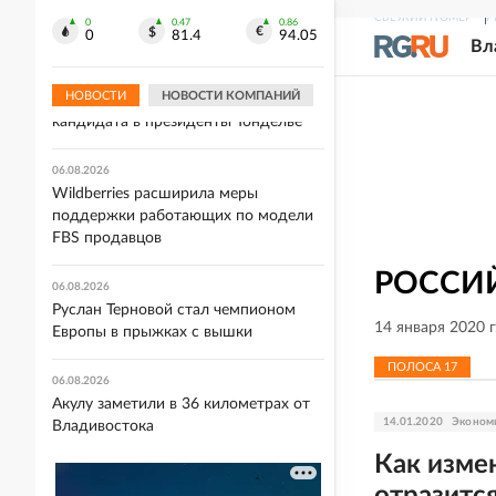
кабинетах продавцов справки о
СВЕЖИЙ НОМЕР
Р
0
0.47
0.86
повреждении товаров
0
81.4
94.05
Вл
06.08.2026
НОВОСТИ
НОВОСТИ КОМПАНИЙ
Маск обвинил в измене Франции
кандидата в президенты Тонделье
06.08.2026
Wildberries расширила меры
поддержки работающих по модели
FBS продавцов
РОССИЙ
06.08.2026
Руслан Терновой стал чемпионом
14 января 2020 
Европы в прыжках с вышки
ПОЛОСА
17
06.08.2026
Акулу заметили в 36 километрах от
14.01.2020
Эконом
Владивостока
Как изме