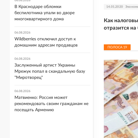
06.08.2026
В Краснодаре обломки
14.01.2020
Эконом
беспилотника упали во дворе
многоквартирного дома
Как налоговы
отразится н
06.08.2026
Wildberries отключил доступ к
домашним адресам продавцов
ПОЛОСА
19
06.08.2026
Заслуженный артист Украины
Мрежук попал в скандальную базу
"Миротворец"
06.08.2026
Матвиенко: Россия может
рекомендовать своим гражданам не
посещать Армению