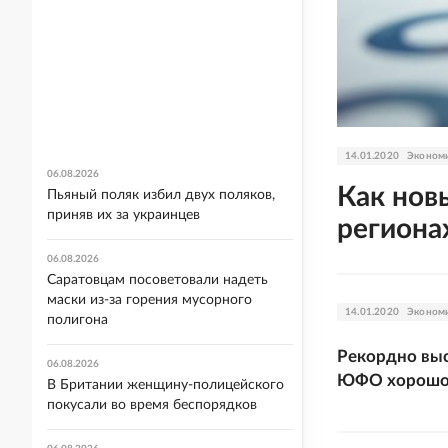
14.01.2020
Эконом
06.08.2026
Как нов
Пьяный поляк избил двух поляков,
приняв их за украинцев
региона
06.08.2026
Саратовцам посоветовали надеть
маски из-за горения мусорного
14.01.2020
Эконом
полигона
Рекордно выс
06.08.2026
ЮФО хорошо 
В Британии женщину-полицейского
покусали во время беспорядков