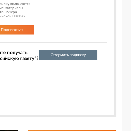
сылку включаются
ые материалы
го номера
ийской Газеты»
Подписаться
ите получать
Оформить подписку
сийскую газету”?