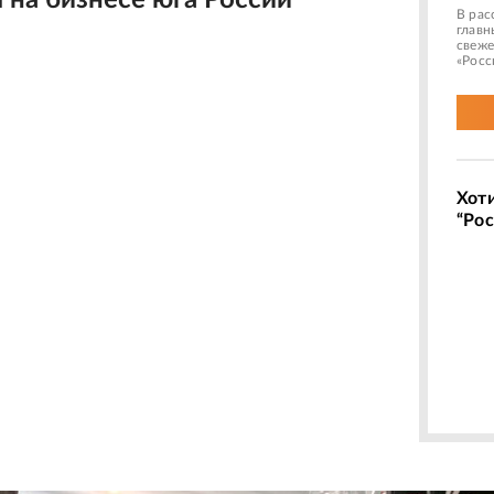
 на бизнесе юга России
В рас
главн
свеже
«Росс
Хот
“Рос