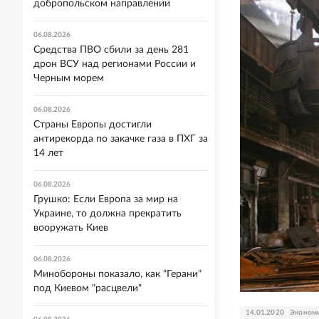
добропольском направлении
06.08.2026
Средства ПВО сбили за день 281
дрон ВСУ над регионами России и
Черным морем
06.08.2026
Страны Европы достигли
антирекорда по закачке газа в ПХГ за
14 лет
06.08.2026
Грушко: Если Европа за мир на
Украине, то должна прекратить
вооружать Киев
06.08.2026
Минобороны показало, как "Герани"
под Киевом "расцвели"
14.01.2020
Эконом