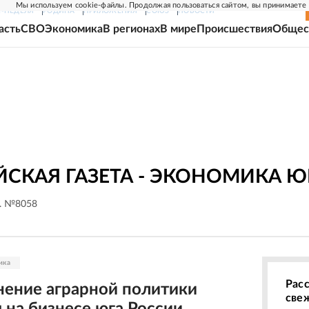
Мы используем cookie-файлы. Продолжая пользоваться сайтом, вы принимаете
Г-НЕДЕЛЯ
РОДИНА
ПРИЛОЖЕНИЯ
СОЮЗ
НОВОСТИ
асть
СВО
Экономика
В регионах
В мире
Происшествия
Общес
СКАЯ ГАЗЕТА - ЭКОНОМИКА Ю
г. №8058
ика
Рас
нение аграрной политики
све