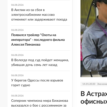
06.08.2026
В Англии из-за сбоя в
электроснабжении массово
отменяют или задерживают поезда
06.08.2026
Появился трейлер "Охоты на
императора" - последнего фильма
Алексея Пиманова
06.08.2026
В Вологде под суд пойдет женщина,
убившая дочь семь лет назад
06.08.2026
У берегов Одессы после взрывов
14.01.2020
Эконом
горит судно
В Астра
06.08.2026
офисных
Соперник чемпиона мира Бижамова
высказался о бое с россиянином за