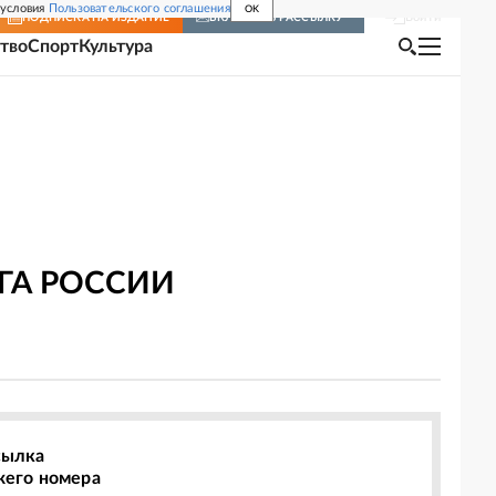
 условия
Пользовательского соглашения
OK
Войти
ПОДПИСКА
НА ИЗДАНИЕ
ВКЛЮЧИТЬ РАССЫЛКУ
тво
Спорт
Культура
ГА РОССИИ
сылка
жего номера