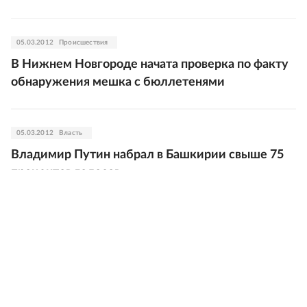
05.03.2012
Происшествия
В Нижнем Новгороде начата проверка по факту
обнаружения мешка с бюллетенями
05.03.2012
Власть
Владимир Путин набрал в Башкирии свыше 75
процентов голосов
05.03.2012
Власть
Глава Карелии: Нет оснований сомневаться в
прозрачности выборов