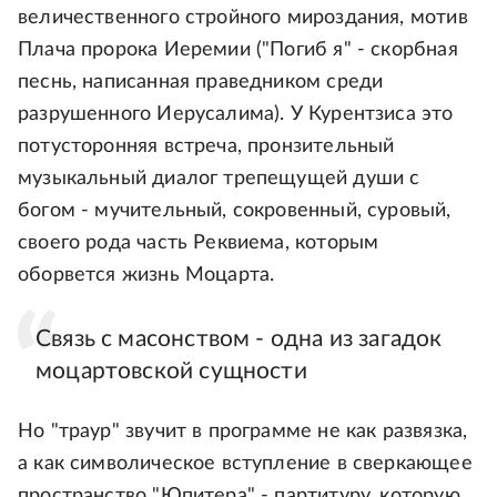
величественного стройного мироздания, мотив
Плача пророка Иеремии ("Погиб я" - скорбная
песнь, написанная праведником среди
разрушенного Иерусалима). У Курентзиса это
потусторонняя встреча, пронзительный
музыкальный диалог трепещущей души с
богом - мучительный, сокровенный, суровый,
своего рода часть Реквиема, которым
оборвется жизнь Моцарта.
Связь с масонством - одна из загадок
моцартовской сущности
Но "траур" звучит в программе не как развязка,
а как символическое вступление в сверкающее
пространство "Юпитера" - партитуру, которую