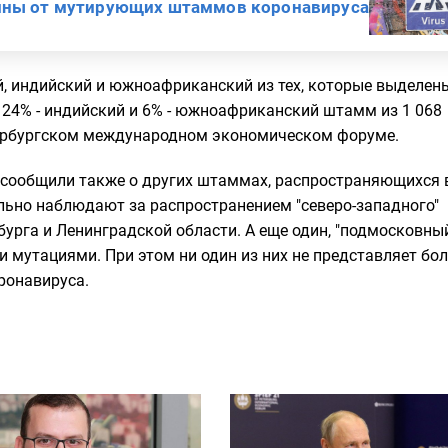
ины от мутирующих штаммов коронавируса
й, индийский и южноафриканский из тех, которые выделены
, 24% - индийский и 6% - южноафриканский штамм из 1 068
етербургском международном экономическом форуме.
 сообщили также о других штаммах, распространяющихся 
ально наблюдают за распространением "северо-западного"
урга и Ленинградской области. А еще один, "подмосковны
 мутациями. При этом ни один из них не представляет бо
ронавируса.