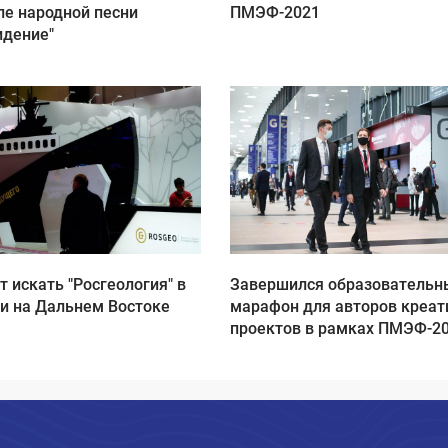
ле народной песни
ПМЭФ-2021
идение"
т искать "Росгеология" в
Завершился образовательн
и на Дальнем Востоке
марафон для авторов креа
проектов в рамках ПМЭФ-2