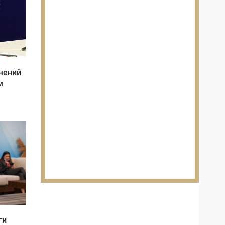
чений
м
ги