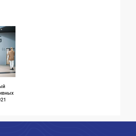
ый
тивных
021