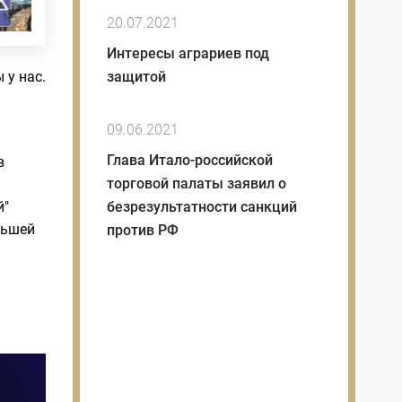
20.07.2021
Интересы аграриев под
защитой
 у нас.
09.06.2021
Глава Итало-российской
в
торговой палаты заявил о
безрезультатности санкций
й"
льшей
против РФ