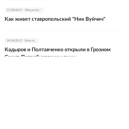
17.08.2017
Общество
Как живет ставропольский "Ник Вуйчич"
04.08.2017
Власть
Кадыров и Полтавченко открыли в Грозном
Санкт-Петербургскую улицу
02.08.2017
Происшествия
На Ставрополье полицейский пойдет под суд за
избиение задержанного
01.08.2017
Экономика
Какие сельские развлечения предлагают