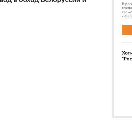
вод в обход Белоруссии и
В рас
главн
свеже
«Росс
Хот
“Рос