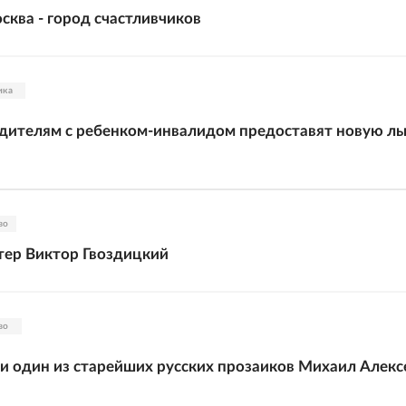
сква - город счастливчиков
ика
ителям с ребенком-инвалидом предоставят новую ль
во
тер Виктор Гвоздицкий
во
и один из старейших русских прозаиков Михаил Алекс