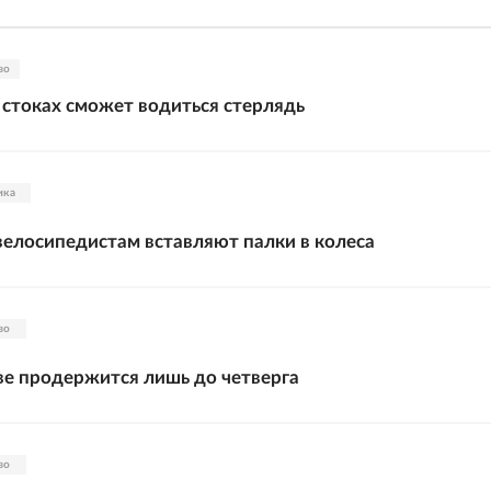
во
 стоках сможет водиться стерлядь
ика
елосипедистам вставляют палки в колеса
во
е продержится лишь до четверга
во