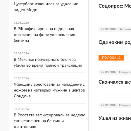
Цукерберг извинился за удаление
Соцопрос: Мо
видео Моди
05.08.2026
В РФ зафиксирована недельная
22.05.2007
Эконом
дефляция на фоне удешевления
бензина
Одиноким род
05.08.2026
ПОЛОСА
13
В Мексике популярного блогера
убили во время прямой трансляции
22.05.2007
Общест
05.08.2026
Скончался ак
Женщину арестовали за нападение с
ножом на четверых мужчин в центре
Лондона
22.05.2007
Общест
05.08.2026
В Росстате зафиксировали за неделю
Ушел из жизн
снижение цен на бензин и
дизтопливо