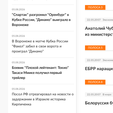
ПОЛОСА
3
05.08.2026
"Спартак" разгромил "Оренбург" в
Кубке России, "Динамо" выиграло в
22.05.2007
Эконом
Воронеже
Анатолий Чуб
из министерс
05.08.2026
В Воронеже в матче Кубка России
"Факел" забил в свои ворота и
ПОЛОСА
5
проиграл "Динамо"
22.05.2007
Эконом
05.08.2026
Боевик "Плохой лейтенант: Токио"
ЕБРР наращив
Такаси Миике получил первый
трейлер
ПОЛОСА
8
05.08.2026
Посол РФ отреагировал на новости о
22.05.2007
В мире
задержании в Израиле историка
Белоруссия б
Кирпиченка