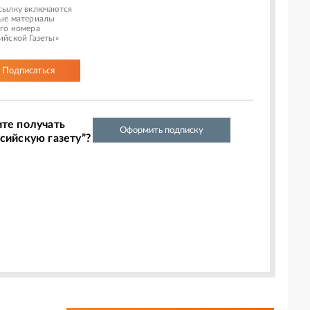
сылку включаются
ые материалы
го номера
ийской Газеты»
Подписаться
ите получать
Оформить подписку
сийскую газету”?