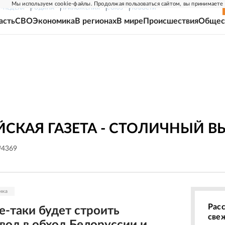
Мы используем cookie-файлы. Продолжая пользоваться сайтом, вы принимаете
Г-НЕДЕЛЯ
РОДИНА
ПРИЛОЖЕНИЯ
СОЮЗ
НОВОСТИ
асть
СВО
Экономика
В регионах
В мире
Происшествия
Общес
СКАЯ ГАЗЕТА - СТОЛИЧНЫЙ В
№4369
ика
Рас
е-таки будет строить
све