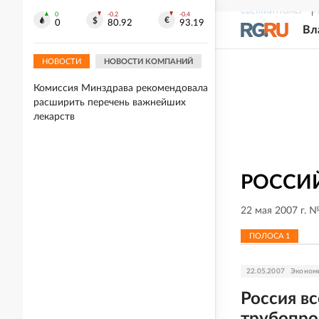
СВЕЖИЙ НОМЕР
Р
Захарова прокомментировала слова
0
-0.2
-0.4
0
80.92
93.19
Макрона после ударов ВС РФ по
Вл
Киеву
НОВОСТИ
НОВОСТИ КОМПАНИЙ
05.08.2026
Комиссия Минздрава рекомендовала
расширить перечень важнейших
лекарств
РОССИЙ
22 мая 2007 г. 
ПОЛОСА
1
22.05.2007
Эконом
Россия вс