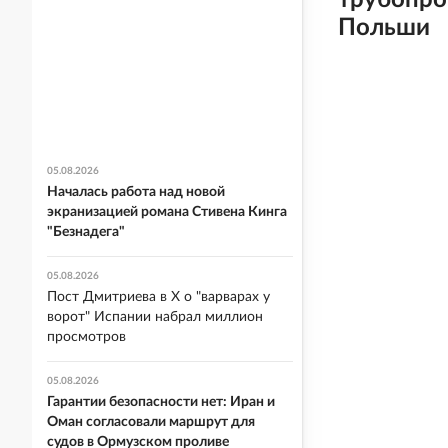
трубопро
Польши
05.08.2026
Началась работа над новой
экранизацией романа Стивена Кинга
"Безнадега"
05.08.2026
Пост Дмитриева в X о "варварах у
ворот" Испании набрал миллион
просмотров
05.08.2026
Гарантии безопасности нет: Иран и
Оман согласовали маршрут для
судов в Ормузском проливе