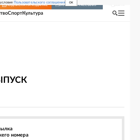
 условия
Пользовательского соглашения
OK
Войти
ПОДПИСКА
НА ИЗДАНИЕ
ВКЛЮЧИТЬ РАССЫЛКУ
тво
Спорт
Культура
ЫПУСК
сылка
жего номера