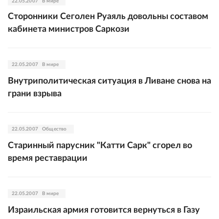
22.05.2007
В мире
Сторонники Сеголен Руаяль довольны составом
кабинета министров Саркози
22.05.2007
В мире
Внутриполитическая ситуация в Ливане снова на
грани взрыва
22.05.2007
Общество
Старинный парусник "Катти Сарк" сгорел во
время реставрации
22.05.2007
В мире
Израильская армия готовится вернуться в Газу