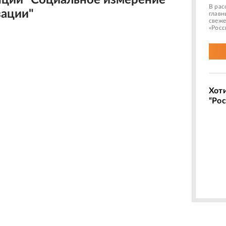
ции "Социальное измерение
В рас
ации"
главн
свеже
«Росс
Хот
“Рос