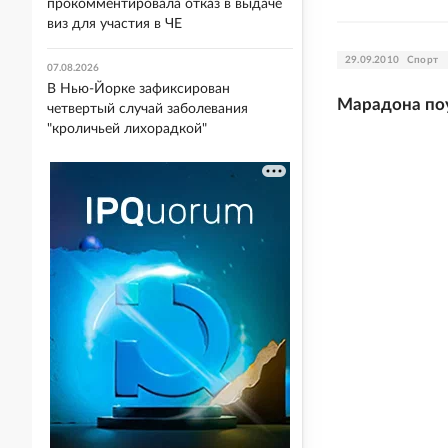
прокомментировала отказ в выдаче
виз для участия в ЧЕ
29.09.2010
Спорт
07.08.2026
В Нью-Йорке зафиксирован
Марадона поу
четвертый случай заболевания
"кроличьей лихорадкой"