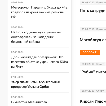
07.08.2026
29.09.2010
Происш
Метеоролог Паршина: Жара до +42
Пять сотрудн
градусов накроет южные регионы
РФ
07.08.2026
29.09.2010
Происш
На Вологодчине муниципалитет
оштрафовали за нападение
Мособлсуд ог
бездомной собаки
07.08.2026
ПОЛОСА
11
Дрон-камикадзе обезврежен: Что
известно об атаке украинского БЭКа
29.09.2010
Спорт
на Ялту
"Рубин" сыгр
07.08.2026
Умер знаменитый музыкальный
продюсер Уильям Орбит
29.09.2010
Спорт
07.08.2026
Кирсан Илюм
Гимнастка Мельникова