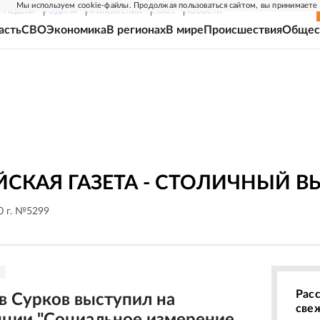
Мы используем cookie-файлы. Продолжая пользоваться сайтом, вы принимаете
Г-НЕДЕЛЯ
РОДИНА
ПРИЛОЖЕНИЯ
СОЮЗ
НОВОСТИ
асть
СВО
Экономика
В регионах
В мире
Происшествия
Общес
СКАЯ ГАЗЕТА - СТОЛИЧНЫЙ В
0 г. №5299
Рас
в Сурков выступил на
све