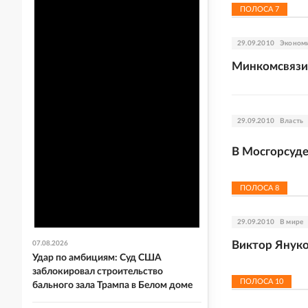
ПОЛОСА
7
29.09.2010
Эконом
Минкомсвязи
29.09.2010
Власть
В Мосгорсуде
ПОЛОСА
8
29.09.2010
В мире
Виктор Януко
07.08.2026
Удар по амбициям: Суд США
заблокировал строительство
ПОЛОСА
10
бального зала Трампа в Белом доме