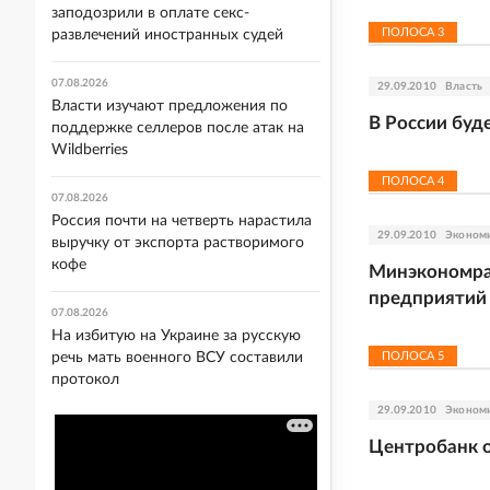
заподозрили в оплате секс-
ПОЛОСА
3
развлечений иностранных судей
07.08.2026
29.09.2010
Власть
Власти изучают предложения по
В России буд
поддержке селлеров после атак на
Wildberries
ПОЛОСА
4
07.08.2026
Россия почти на четверть нарастила
29.09.2010
Эконом
выручку от экспорта растворимого
кофе
Минэкономраз
предприятий
07.08.2026
На избитую на Украине за русскую
речь мать военного ВСУ составили
ПОЛОСА
5
протокол
29.09.2010
Эконом
Центробанк 