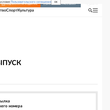
 условия
Пользовательского соглашения
OK
Войти
ПОДПИСКА
НА ИЗДАНИЕ
ВКЛЮЧИТЬ РАССЫЛКУ
тво
Спорт
Культура
ЫПУСК
сылка
жего номера