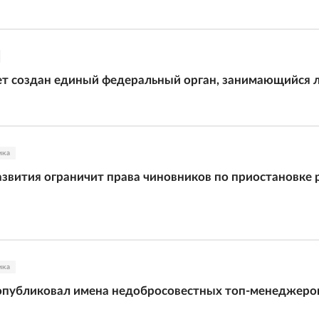
ет создан единый федеральный орган, занимающийся 
ика
вития ограничит права чиновников по приостановке
ика
опубликовал имена недобросовестных топ-менеджеро