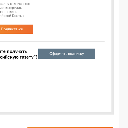
сылку включаются
ые материалы
го номера
ийской Газеты»
Подписаться
ите получать
Оформить подписку
сийскую газету”?