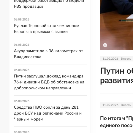
поддержки работающих по модели
FBS продавцов
06.08.2026
Руслан Терновой стал чемпионом
Европы в прыжках с вышки
06.08.2026
Акулу заметили в 36 километрах от
Владивостока
11.02.2026
Власть
Путин о
06.08.2026
Путин заслушал доклад командира
развити
76-й дивизии ВДВ об обстановке на
добропольском направлении
06.08.2026
11.02.2026
Власть
Средства ПВО сбили за день 281
дрон ВСУ над регионами России и
По итогам "П
Черным морем
единого пос
06.08.2026