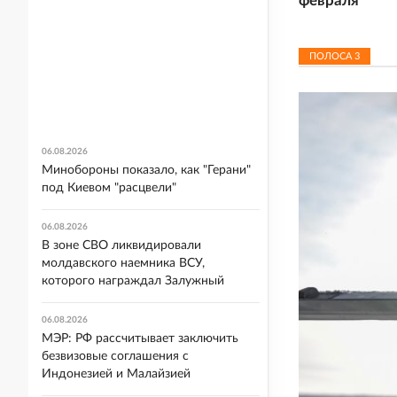
февраля
ПОЛОСА
3
06.08.2026
Минобороны показало, как "Герани"
под Киевом "расцвели"
06.08.2026
В зоне СВО ликвидировали
молдавского наемника ВСУ,
которого награждал Залужный
06.08.2026
МЭР: РФ рассчитывает заключить
безвизовые соглашения с
Индонезией и Малайзией