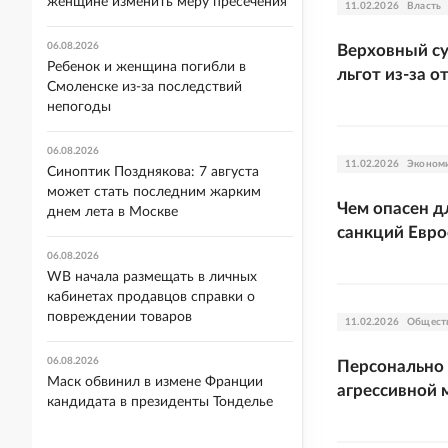
женщине изменить меру пресечения
11.02.2026
Власть
06.08.2026
Верховный су
Ребенок и женщина погибли в
льгот из-за о
Смоленске из-за последствий
непогоды
06.08.2026
11.02.2026
Эконом
Синоптик Позднякова: 7 августа
может стать последним жарким
Чем опасен д
днем лета в Москве
санкций Евр
06.08.2026
WB начала размещать в личных
кабинетах продавцов справки о
повреждении товаров
11.02.2026
Общест
06.08.2026
Персонально 
Маск обвинил в измене Франции
агрессивной 
кандидата в президенты Тонделье