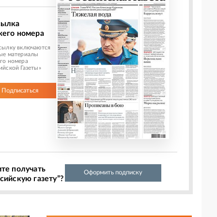
сылка
жего номера
сылку включаются
ые материалы
го номера
ийской Газеты»
Подписаться
ите получать
Оформить подписку
сийскую газету”?