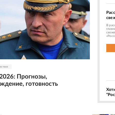
Рас
све
В рас
главн
свеже
«Росс
ествия
2026: Прогнозы,
ждение, готовность
Хот
“Рос