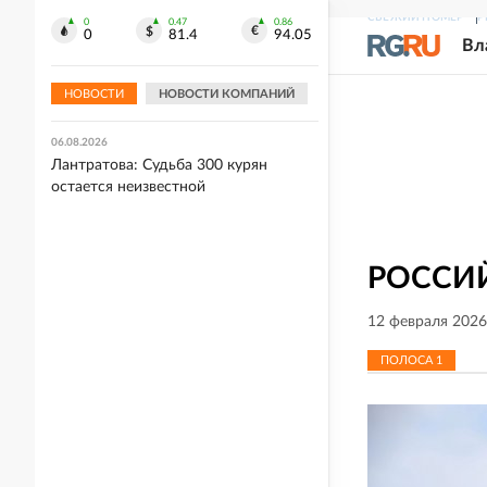
России Андрея Рябцева
СВЕЖИЙ НОМЕР
Р
0
0.47
0.86
0
81.4
94.05
Вл
06.08.2026
В Смоленской области ввели режим
ЧС природного происхождения
НОВОСТИ
НОВОСТИ КОМПАНИЙ
06.08.2026
Лантратова: Судьба 300 курян
остается неизвестной
РОССИЙ
12 февраля 2026
ПОЛОСА
1