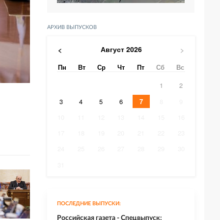
АРХИВ ВЫПУСКОВ
Август
2026
<
>
Пн
Вт
Ср
Чт
Пт
Сб
Вс
1
2
3
4
5
6
7
8
9
10
11
12
13
14
15
16
17
18
19
20
21
22
23
24
25
26
27
28
29
30
31
ПОСЛЕДНИЕ ВЫПУСКИ:
Российская газета - Спецвыпуск: