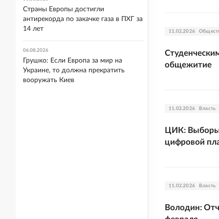
Страны Европы достигли
антирекорда по закачке газа в ПХГ за
14 лет
11.02.2026
Общест
06.08.2026
Студенческим
Грушко: Если Европа за мир на
общежитие
Украине, то должна прекратить
вооружать Киев
11.02.2026
Власть
ЦИК: Выборы 
цифровой пл
11.02.2026
Власть
Володин: Отч