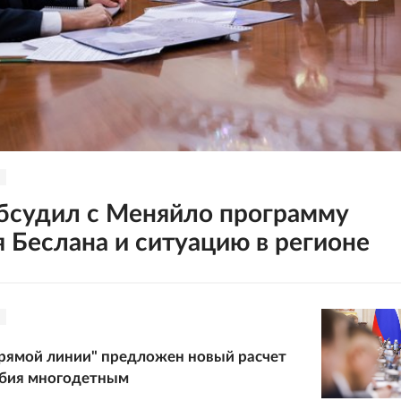
бсудил с Меняйло программу
я Беслана и ситуацию в регионе
рямой линии" предложен новый расчет
обия многодетным