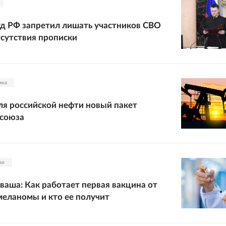
д РФ запретил лишать участников СВО
тсутствия прописки
ика
ля российской нефти новый пакет
осоюза
во
ваша: Как работает первая вакцина от
меланомы и кто ее получит