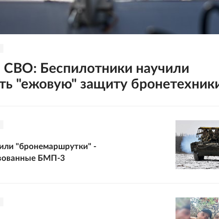
 СВО: Беспилотники научили
ть "ежовую" защиту бронетехник
или "бронемаршрутки" -
вованные БМП-3