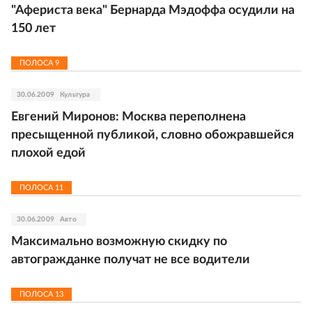
"Афериста века" Бернарда Мэдоффа осудили на
150 лет
ПОЛОСА
9
30.06.2009
Культура
Евгений Миронов: Москва переполнена
пресыщенной публикой, словно обожравшейся
плохой едой
ПОЛОСА
11
30.06.2009
Авто
Максимально возможную скидку по
автогражданке получат не все водители
ПОЛОСА
13