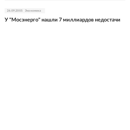
26.09.2005
Экономика
У "Мосэнерго" нашли 7 миллиардов недостачи
16.02.2005
Экономика
С 1 марта увеличены пенсии
15.02.2005
Экономика
С 1 марта в России вырастут пенсии
01.02.2005
Экономика
В Госдуму внесен законопроект о подоходном
налоге