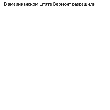
В американском штате Вермонт разрешили
эвтаназию
03.10.2012
Власть
Питерские депутаты решили узаконить
спасение пациентов против их воли
08.08.2012
В мире
В Германии хотят разрешить содействие
эвтаназии
23.07.2012
Общество
Полицейский получил условный срок за
эвтаназию своей матери