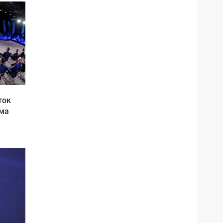
ток
ума