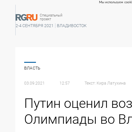
Мы используем cooki
Специальный
проект
2-4 СЕНТЯБРЯ 2021
ВЛАДИВОСТОК
ВЛАСТЬ
03.09.2021
12:57
Текст:
Кира Латухина
Путин оценил во
Олимпиады во В