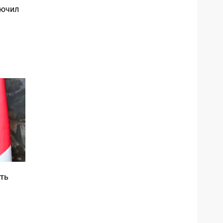
лючил
ть