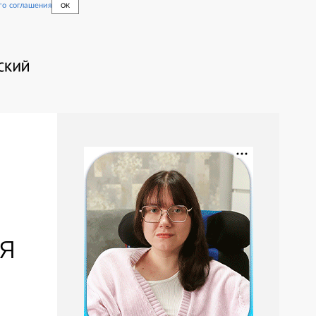
го соглашения
OK
я