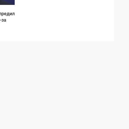
предил
-за