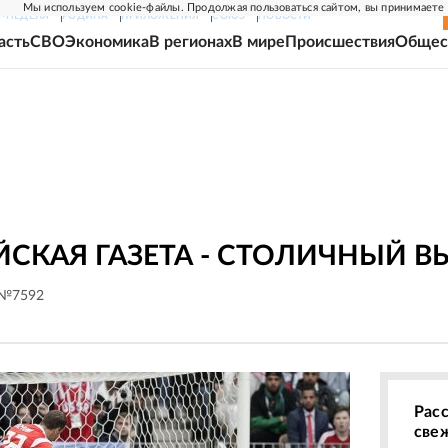
Мы используем cookie-файлы. Продолжая пользоваться сайтом, вы принимаете
Г-НЕДЕЛЯ
РОДИНА
ПРИЛОЖЕНИЯ
СОЮЗ
НОВОСТИ
асть
СВО
Экономика
В регионах
В мире
Происшествия
Общес
СКАЯ ГАЗЕТА - СТОЛИЧНЫЙ В
 №7592
Рас
све