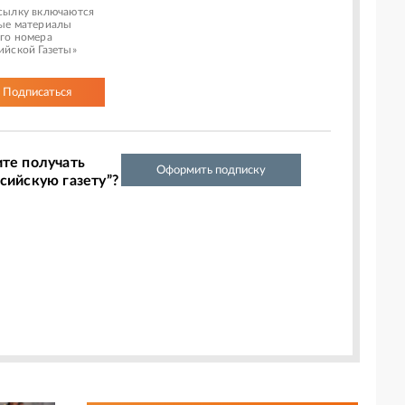
сылку включаются
ые материалы
го номера
ийской Газеты»
Подписаться
ите получать
Оформить подписку
сийскую газету”?