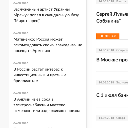
14.06.2018
Власть
06.08.2026
Заслуженный артист Украины
Сергей Лукья
Мрежук попал в скандальную базу
Собянина"
"Миротворец"
06.08.2026
ПОЛОСА
8
Матвиенко: Россия может
рекомендовать своим гражданам не
14.06.2018
Общест
посещать Армению
В Москве пр
06.08.2026
В России растет интерес к
инвестиционным и цветным
бриллиантам
14.06.2018
Эконом
06.08.2026
С 1 июля бан
В Англии из-за сбоя в
электроснабжении массово
отменяют или задерживают поезда
14.06.2018
Спорт
06.08.2026