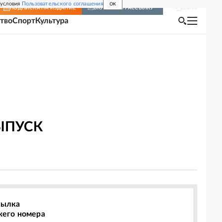
 условия
Пользовательского соглашения
OK
Войти
ПОДПИСКА
НА ИЗДАНИЕ
ВКЛЮЧИТЬ РАССЫЛКУ
тво
Спорт
Культура
ЫПУСК
сылка
жего номера