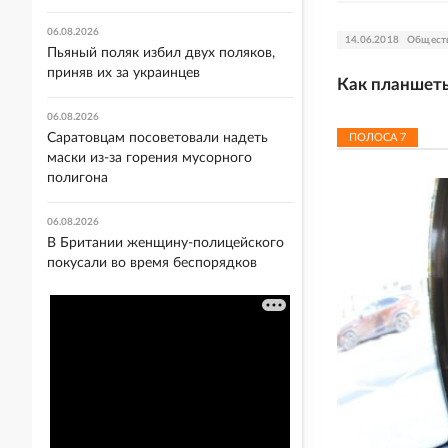
06.08.2026
14.06.2018
Общест
Пьяный поляк избил двух поляков,
приняв их за украинцев
Как планшеты
06.08.2026
Саратовцам посоветовали надеть
ПОЛОСА
7
маски из-за горения мусорного
полигона
06.08.2026
В Британии женщину-полицейского
покусали во время беспорядков