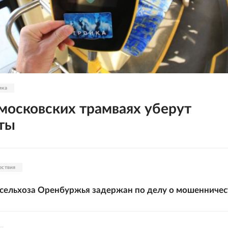
ика
 московских трамваях уберут
ты
ествия
нсельхоза Оренбуржья задержан по делу о мошенничес