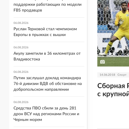
поддержки работающих по модели
FBS продавцов
06.08.2026
Руслан Терновой стал чемпионом
Европы в прыжках с вышки
06.08.2026
Акулу заметили в 36 километрах от
Владивостока
06.08.2026
14.06.2018
Спорт
Путин заслушал доклад командира
76-й дивизии ВДВ об обстановке на
Сборная 
добропольском направлении
с крупно
06.08.2026
Средства ПВО сбили за день 281
дрон ВСУ над регионами России и
Черным морем