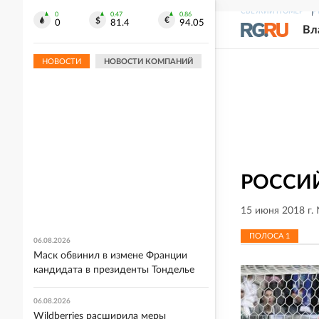
СВЕЖИЙ НОМЕР
Р
0
0.47
0.86
0
81.4
94.05
Вл
НОВОСТИ
НОВОСТИ КОМПАНИЙ
РОССИЙ
15 июня 2018 г.
ПОЛОСА
1
06.08.2026
Маск обвинил в измене Франции
кандидата в президенты Тонделье
06.08.2026
Wildberries расширила меры