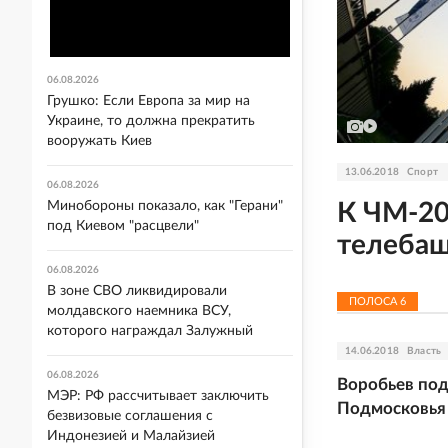
06.08.2026
Грушко: Если Европа за мир на
Украине, то должна прекратить
вооружать Киев
13.06.2018
Спорт
06.08.2026
Минобороны показало, как "Герани"
К ЧМ-20
под Киевом "расцвели"
телеба
06.08.2026
В зоне СВО ликвидировали
ПОЛОСА
6
молдавского наемника ВСУ,
которого награждал Залужный
14.06.2018
Власть
06.08.2026
Воробьев под
МЭР: РФ рассчитывает заключить
Подмосковья
безвизовые соглашения с
Индонезией и Малайзией