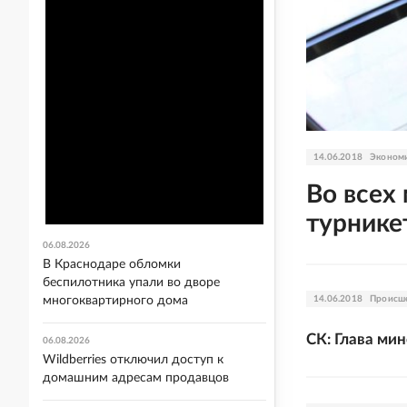
14.06.2018
Эконом
Во всех
турнике
06.08.2026
В Краснодаре обломки
беспилотника упали во дворе
14.06.2018
Происш
многоквартирного дома
СК: Глава ми
06.08.2026
Wildberries отключил доступ к
домашним адресам продавцов