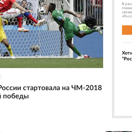
В рас
главн
свеже
«Росс
Хот
“Рос
России стартовала на ЧМ-2018
й победы