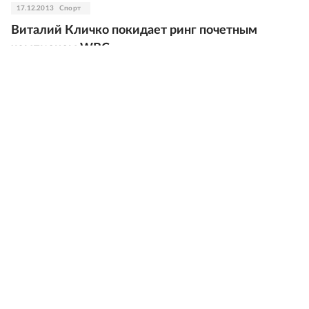
17.12.2013
Спорт
Виталий Кличко покидает ринг почетным
чемпионом WBC
10.11.2013
В мире
Янукович "запретил" Кличко баллотироваться в
президенты
07.11.2013
Спорт
У Кличко отберут пояс, если он не проведет
обязательную защиту
05.11.2013
Спорт
Виталий Кличко вернется на ринг в 2014 году