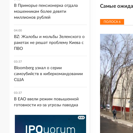
В Приморье пенсионерка отдала
Самые ожидае
мошенникам более девяти
миллионов рублей
ПОЛОСА
6
04:00
BZ: Жалобы и мольбы Зеленского о
ракетах не решат проблему Киева с
ПВО
03:37
Bloomberg узнал о серии
самоубийств в киберкомандовании
США
03:37
В ЕАО ввели режим повышенной
готовности из-за угрозы паводка