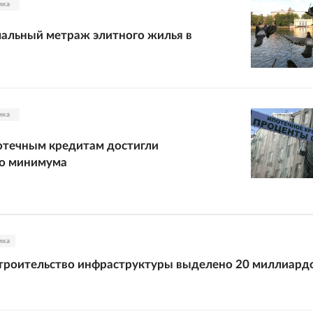
ика
альный метраж элитного жилья в
ика
отечным кредитам достигли
го минимума
ика
строительство инфраструктуры выделено 20 миллиард