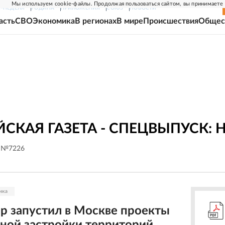
Мы используем cookie-файлы. Продолжая пользоваться сайтом, вы принимаете
Г-НЕДЕЛЯ
РОДИНА
ПРИЛОЖЕНИЯ
СОЮЗ
НОВОСТИ
асть
СВО
Экономика
В регионах
В мире
Происшествия
Общес
СКАЯ ГАЗЕТА - СПЕЦВЫПУСК
. №7226
ика
р запустил в Москве проекты