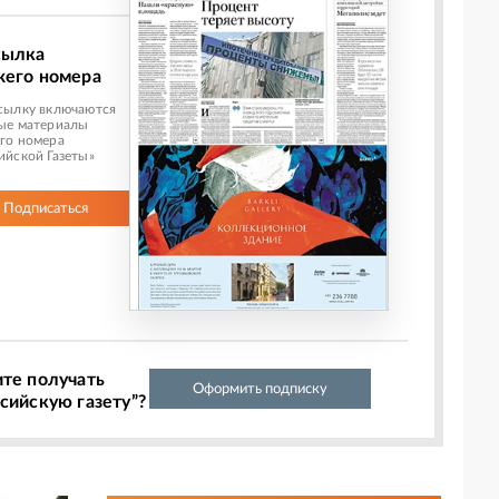
сылка
жего номера
сылку включаются
ые материалы
го номера
ийской Газеты»
Подписаться
ите получать
Оформить подписку
сийскую газету”?