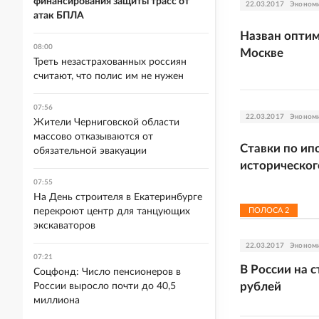
финансирования защиты трасс от
22.03.2017
Эконом
атак БПЛА
Назван оптим
08:00
Москве
Треть незастрахованных россиян
считают, что полис им не нужен
07:56
22.03.2017
Эконом
Жители Черниговской области
массово отказываются от
Ставки по ип
обязательной эвакуации
историческо
07:55
На День строителя в Екатеринбурге
перекроют центр для танцующих
ПОЛОСА
2
экскаваторов
22.03.2017
Эконом
07:21
В России на 
Соцфонд: Число пенсионеров в
рублей
России выросло почти до 40,5
миллиона