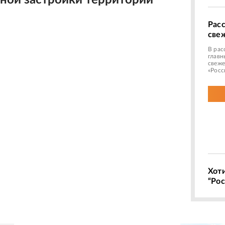
ной застройки территорий
Рас
све
В рас
главн
свеже
«Росс
Хот
“Рос