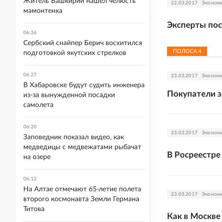
Житель Башкирии нашел челюсть
22.03.2017
Эконом
мамонтенка
Эксперты пос
06:36
Сербский снайпер Берич восхитился
ПОЛОСА
4
подготовкой якутских стрелков
06:27
23.03.2017
Эконом
В Хабаровске будут судить инженера
Покупатели з
из-за вынужденной посадки
самолета
06:20
23.03.2017
Эконом
Заповедник показал видео, как
медведицы с медвежатами рыбачат
В Росреестре
на озере
06:12
На Алтае отмечают 65-летие полета
23.03.2017
Эконом
второго космонавта Земли Германа
Титова
Как в Москве