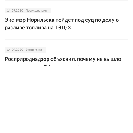
14.09.2020
Происшествия
Экс-мэр Норильска пойдет под суд по делу о
разливе топлива на ТЭЦ-3
14.09.2020
Экономика
Росприроднадзор объяснил, почему не вышло
договориться с "Норникелем"
10.09.2020
Экономика
Росприроднадзор подал иск к компании
"Норникеля" на 147,8 млрд рублей
09.09.2020
Происшествия