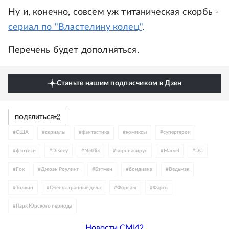
Ну и, конечно, совсем уж титаническая скорбь -
сериал по "Властелину колец"
.
Перечень будет дополняться.
Станьте нашим подписчиком в Дзен
ПОДЕЛИТЬСЯ
#
США
#
сериалы
#
фантастика
#
комиксы
#
супергерои
#
фэнтези
#
Disney
#
Netflix
#
коронавирус
#
Marvel
#
DC
#
Fox
#
Джоан Роулинг
#
Бэтмен
#
бондиана
#
Ведьмак
#
Толкин
#
Очень странные дела
#
Форсаж
#
Фарго
#
Парк Юрского периода
Новости СМИ2