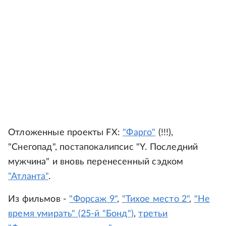
Отложенные проекты FX:
"Фарго"
(!!!),
"Снегопад", постапокалипсис "Y. Последний
мужчина" и вновь перенесенный сэдком
"Атланта"
.
Из фильмов -
"Форсаж 9"
,
"Тихое место 2"
,
"Не
время умирать" (25-й "Бонд")
,
третьи