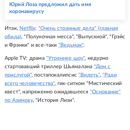
Юрий Лоза предложил дать имя
коронавирусу
Итак,
Netflix
:
"Очень странные дела" (главная
обида)
, "Полуночная месса", "Выпускной", "Грэйс
и Фрэнки" и все-таки
"Ведьмак"
.
Apple TV: драма
"Утреннее шоу"
, недурно
стартовавший триллер Шьямалана
"Дом с
прислугой"
, постапокалипсис
"Видеть"
,
"Ради
всего человечества"
, гик-ситком "Мистический
квест", напряженно ожидавшееся
"Основание"
по Азимову
, "История Лизи".