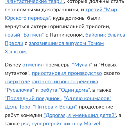
"Фантастические твари"
, которые должны стать
переломными для франшизы, и
третий "Мир
Юрского периода"
, куда должны были
вернуться актеры оригинальной трилогии,
новый "Бэтмен"
с Паттинсоном,
байопик Элвиса
Пресли
с
заразившимся вирусом Томом
Хэнксом
.
Disney
отменил
премьеры
"Мулан"
и "Новых
мутантов",
приостановил производство
своего
сверхтолерантного игрового ремейка
"Русалочка"
и
ребута "Один дома"
, а также
"Последний поединок"
,
"Аллею кошмаров"
Дель Торо
,
"Питера и Венди"
, продолжение-
ребут комедии
"Дорогая, я уменьшил детей"
, а
также
ряд супергеройских шоу Marvel
.