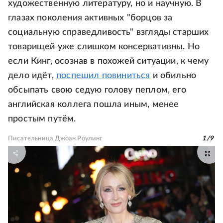
художественную литературу, но и научную. В
глазах поколения активных "борцов за
социальную справедливость" взгляды старших
товарищей уже слишком консервативны. Но
если Кинг, осознав в похожей ситуации, к чему
дело идёт,
поспешил повиниться
и обильно
обсыпать свою седую голову пеплом, его
английская коллега пошла иным, менее
простым путём.
Писательница Джоан Роулинг
1
/
9