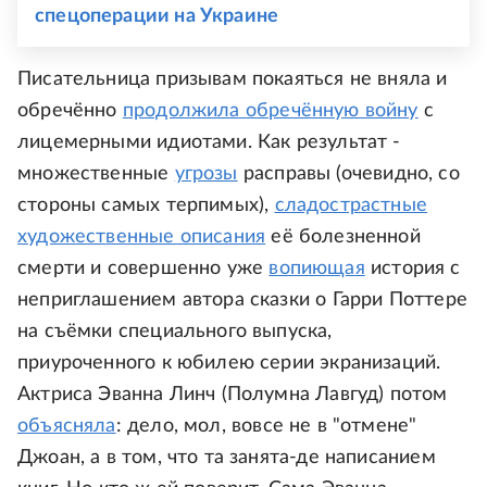
спецоперации на Украине
Писательница призывам покаяться не вняла и
обречённо
продолжила обречённую войну
с
лицемерными идиотами. Как результат -
множественные
угрозы
расправы (очевидно, со
стороны самых терпимых),
сладострастные
художественные описания
её болезненной
смерти и совершенно уже
вопиющая
история с
неприглашением автора сказки о Гарри Поттере
на съёмки специального выпуска,
приуроченного к юбилею серии экранизаций.
Актриса Эванна Линч (Полумна Лавгуд) потом
объясняла
: дело, мол, вовсе не в "отмене"
Джоан, а в том, что та занята-де написанием