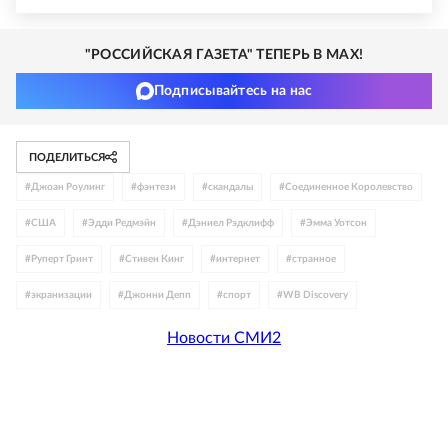
"РОССИЙСКАЯ ГАЗЕТА" ТЕПЕРЬ В MAX!
Подписывайтесь на нас
ПОДЕЛИТЬСЯ
#
Джоан Роулинг
#
фэнтези
#
скандалы
#
Соединенное Королевство
#
США
#
Эдди Редмэйн
#
Дэниел Рэдклифф
#
Эмма Уотсон
#
Руперт Гринт
#
Стивен Кинг
#
интернет
#
странное
#
экранизации
#
Джонни Депп
#
спорт
#
WB Discovery
Новости СМИ2