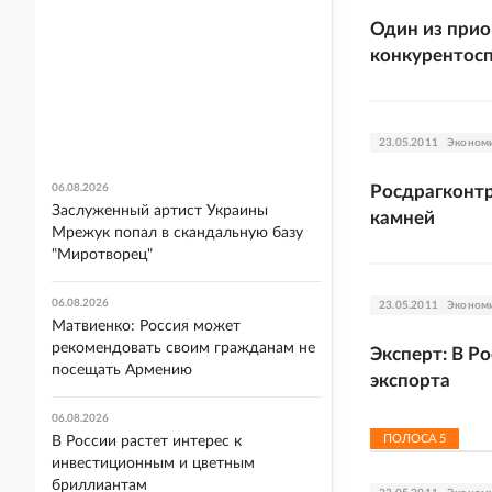
Один из прио
конкурентосп
23.05.2011
Эконом
06.08.2026
Росдрагконтр
Заслуженный артист Украины
камней
Мрежук попал в скандальную базу
"Миротворец"
06.08.2026
23.05.2011
Эконом
Матвиенко: Россия может
рекомендовать своим гражданам не
Эксперт: В Р
посещать Армению
экспорта
06.08.2026
ПОЛОСА
5
В России растет интерес к
инвестиционным и цветным
бриллиантам