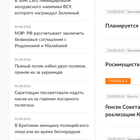
В зоне СВО ликвидировали
молдавского наемника ВСУ,
23.05.2011
Эконом
которого награждал Залужный
Планируется 
06.08.2026
МЭР: РФ рассчитывает заключить
безвизовые соглашения с
Индонезией и Малайзией
23.05.2011
Эконом
06.08.2026
Росимущество
Пьяный поляк избил двух поляков,
приняв их за украинцев
ПОЛОСА
3
06.08.2026
Саратовцам посоветовали надеть
23.05.2011
Власть
маски из-за горения мусорного
полигона
Генсек Совет
реализации К
06.08.2026
В Британии женщину-полицейского
покусали во время беспорядков
23.05.2011
Эконом