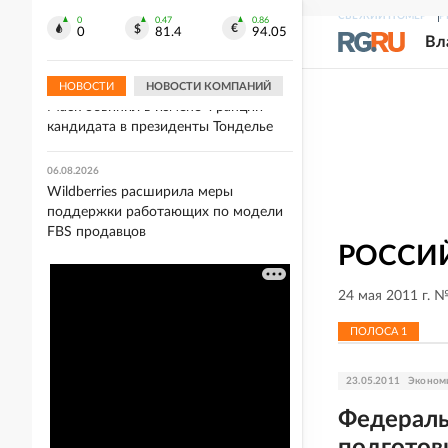
WB начала размещать в личных
СВЕЖИЙ НОМЕР
Р
кабинетах продавцов справки о
0
0.47
0.86
0
81.4
94.05
Вл
повреждении товаров
НОВОСТИ
НОВОСТИ КОМПАНИЙ
06.08.2026
Маск обвинил в измене Франции
кандидата в президенты Тонделье
06.08.2026
Wildberries расширила меры
поддержки работающих по модели
FBS продавцов
РОССИЙ
24 мая 2011 г. 
ПОЛОСА
1
23.05.2011
Эконом
Федераль