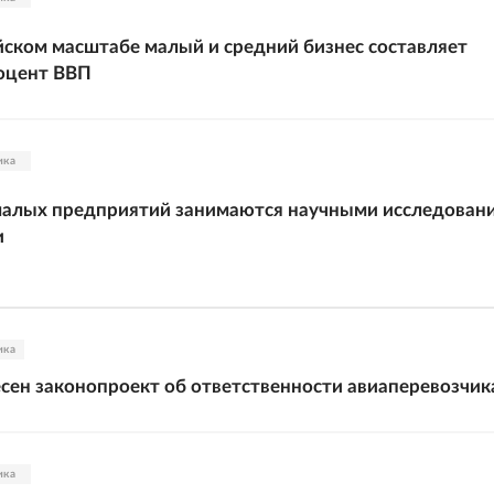
ском масштабе малый и средний бизнес составляет
оцент ВВП
ика
малых предприятий занимаются научными исследован
и
ика
есен законопроект об ответственности авиаперевозчик
ика