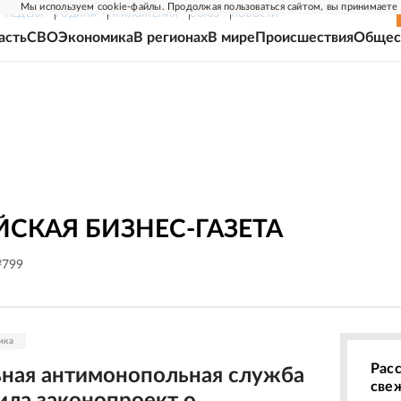
Мы используем cookie-файлы. Продолжая пользоваться сайтом, вы принимаете
Г-НЕДЕЛЯ
РОДИНА
ПРИЛОЖЕНИЯ
СОЮЗ
НОВОСТИ
асть
СВО
Экономика
В регионах
В мире
Происшествия
Общес
СКАЯ БИЗНЕС-ГАЗЕТА
№799
ика
Рас
ная антимонопольная служба
све