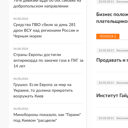
76-й дивизии ВДВ об обстановке на
23.05.2011
Эконом
добропольском направлении
Бизнес полож
06.08.2026
плательщиков
Средства ПВО сбили за день 281
дрон ВСУ над регионами России и
Черным морем
ПОЛОСА
2
06.08.2026
23.05.2011
Эконом
Страны Европы достигли
Продавать и 
антирекорда по закачке газа в ПХГ за
14 лет
06.08.2026
23.05.2011
Эконом
Грушко: Если Европа за мир на
Украине, то должна прекратить
Институт Гай
вооружать Киев
06.08.2026
Минобороны показало, как "Герани"
23.05.2011
Эконом
под Киевом "расцвели"