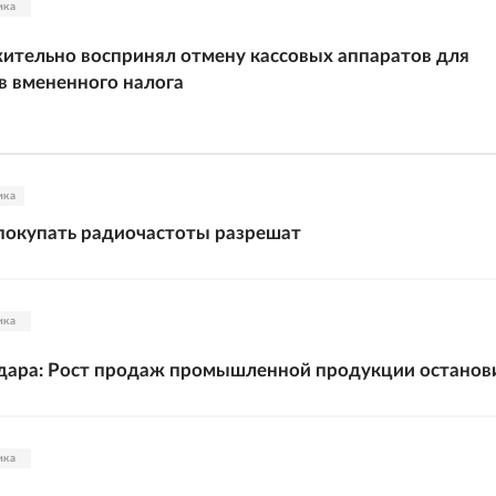
ика
ительно воспринял отмену кассовых аппаратов для
 вмененного налога
ика
покупать радиочастоты разрешат
ика
дара: Рост продаж промышленной продукции останов
ика