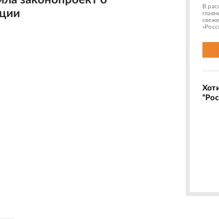
ила законопроект о
В рас
ции
главн
свеже
«Росс
Хот
“Рос