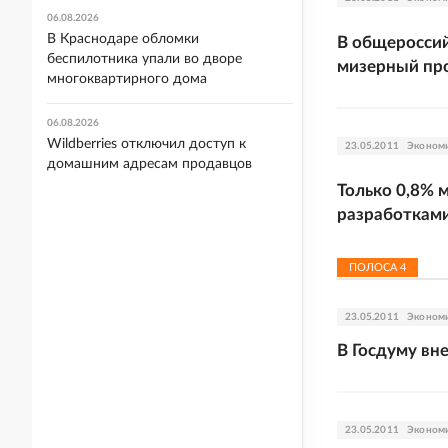
06.08.2026
В Краснодаре обломки
В общероссий
беспилотника упали во дворе
мизерный пр
многоквартирного дома
06.08.2026
Wildberries отключил доступ к
23.05.2011
Эконом
домашним адресам продавцов
Только 0,8% 
разработкам
ПОЛОСА
4
23.05.2011
Эконом
В Госдуму вн
23.05.2011
Эконом