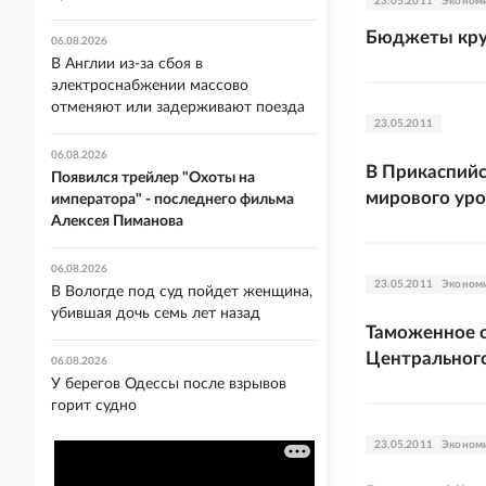
23.05.2011
Эконом
Бюджеты кру
06.08.2026
В Англии из-за сбоя в
электроснабжении массово
отменяют или задерживают поезда
23.05.2011
06.08.2026
В Прикаспийс
Появился трейлер "Охоты на
мирового ур
императора" - последнего фильма
Алексея Пиманова
06.08.2026
23.05.2011
Эконом
В Вологде под суд пойдет женщина,
убившая дочь семь лет назад
Таможенное о
Центрального
06.08.2026
У берегов Одессы после взрывов
горит судно
23.05.2011
Эконом