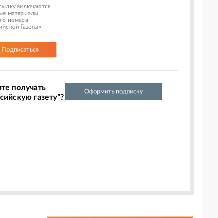
сылку включаются
ые материалы
го номера
ийской Газеты»
Подписаться
ите получать
Оформить подписку
сийскую газету”?