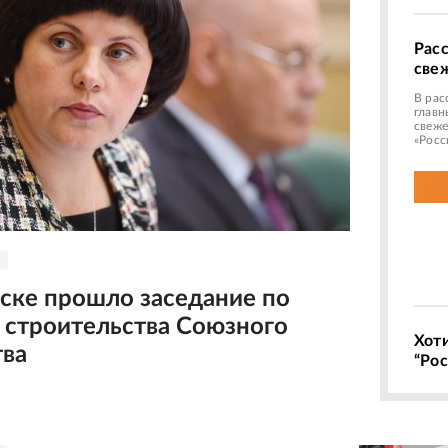
Рас
све
В рас
главн
свеже
«Росс
ске прошло заседание по
 строительства Союзного
Хот
тва
“Рос