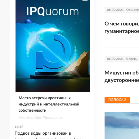
08.09.2021
Общест
О чем говори
гуманитарное
06.09.2021
Власть
Мишустин об
двустороннее
Место встречи креативных
ПОЛОСА
2
индустрий и интеллектуальной
собственности
Реклама. https://ipquorum.ru
12:47
Подвоз воды организован в