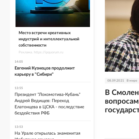
Место встречи креативных
индустрий и интеллектуальной
собственности
Реклама. https://ipquorum.ru
14:05
Евгений Кузнецов продолжит
карьеру в "Сибири"
08.09.2021
В мире
13:55
В Смолен
Президент "Локомотива-Кубань"
вопросам
Андрей Ведищев: Переход
Елатонцева в ЦСКА - последствие
государс
бездействия РФБ
13:53
На Урале открылась знаменитая