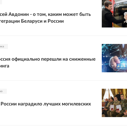
сей Авдонин - о том, каким может быть
теграции Беларуси и России
ика
оссия официально перешли на сниженные
инга
во
России наградило лучших могилевских