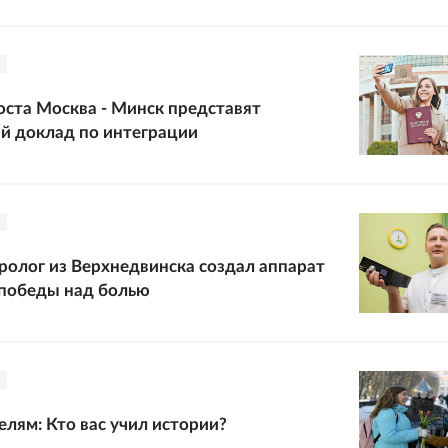
оста Москва - Минск представят
й доклад по интеграции
олог из Верхнедвинска создал аппарат
 победы над болью
елям: Кто вас учил истории?