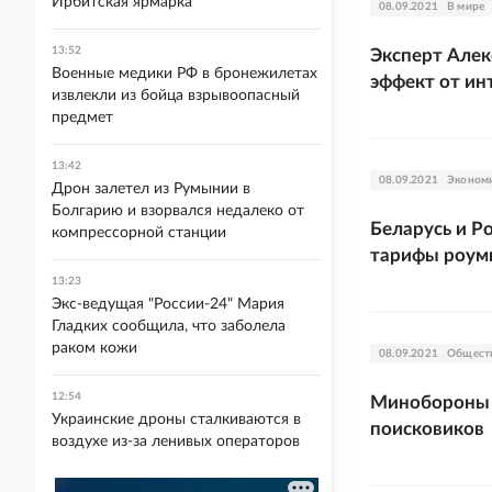
Ирбитская ярмарка
08.09.2021
В мире
13:52
Эксперт Алек
Военные медики РФ в бронежилетах
эффект от ин
извлекли из бойца взрывоопасный
предмет
13:42
08.09.2021
Эконом
Дрон залетел из Румынии в
Болгарию и взорвался недалеко от
Беларусь и Р
компрессорной станции
тарифы роум
13:23
Экс-ведущая "России-24" Мария
Гладких сообщила, что заболела
раком кожи
08.09.2021
Общест
12:54
Минобороны 
Украинские дроны сталкиваются в
поисковиков
воздухе из-за ленивых операторов