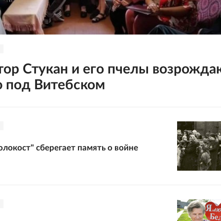
тор Стукан и его пчелы возрожда
 под Витебском
олокост" сберегает память о войне