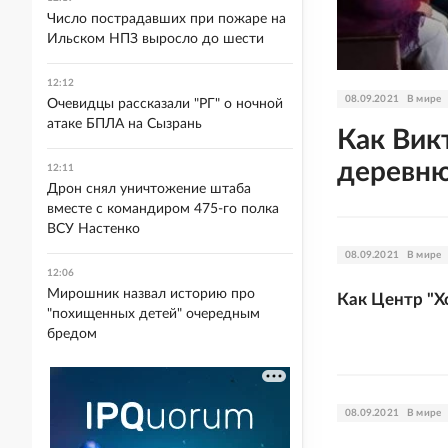
Число пострадавших при пожаре на
Ильском НПЗ выросло до шести
12:12
08.09.2021
В мире
Очевидцы рассказали "РГ" о ночной
атаке БПЛА на Сызрань
Как Вик
деревню
12:11
Дрон снял уничтожение штаба
вместе с командиром 475-го полка
ВСУ Настенко
08.09.2021
В мире
12:06
Мирошник назвал историю про
Как Центр "Х
"похищенных детей" очередным
бредом
08.09.2021
В мире