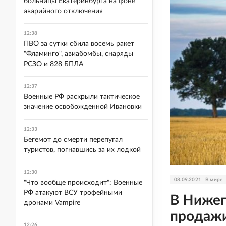
больницы Екатеринбурга на фоне
аварийного отключения
12:38
ПВО за сутки сбила восемь ракет
"Фламинго", авиабомбы, снаряды
РСЗО и 828 БПЛА
12:37
Военные РФ раскрыли тактическое
значение освобожденной Ивановки
12:33
Бегемот до смерти перепугал
туристов, погнавшись за их лодкой
12:30
08.09.2021
В мире
"Что вообще происходит": Военные
РФ атакуют ВСУ трофейными
В Нижег
дронами Vampire
продажи
12:26