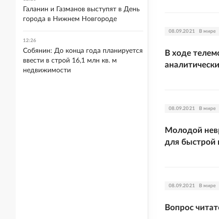
Галанин и Газманов выступят в День
города в Нижнем Новгороде
08.09.2021
В мире
12:26
Собянин: До конца года планируется
В ходе телем
ввести в строй 16,1 млн кв. м
аналитически
недвижимости
08.09.2021
В мире
Молодой невр
для быстрой
08.09.2021
В мире
Вопрос читат