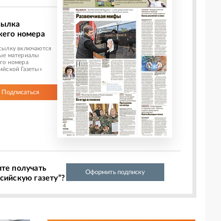
сылка
жего номера
сылку включаются
ые материалы
го номера
ийской Газеты»
Подписаться
ите получать
Оформить подписку
сийскую газету”?