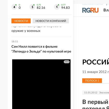
снижения температуры вернется
СВЕЖИЙ НОМЕР
Р
теплая погода
0
0.75
0.77
0
82.16
94.83
Вл
18:29
Эрнст рассказал, что резервисты ВС
НОВОСТИ
НОВОСТИ КОМПАНИЙ
Германии вынуждены воровать
оружие у военных
18:11
Сэм Нилл появится в фильме
"Легенда о Зельде" по культовой игре
РОССИЙ
11 января 2012 
ПОЛОСА
1
11.01.2012
Эконом
В первый