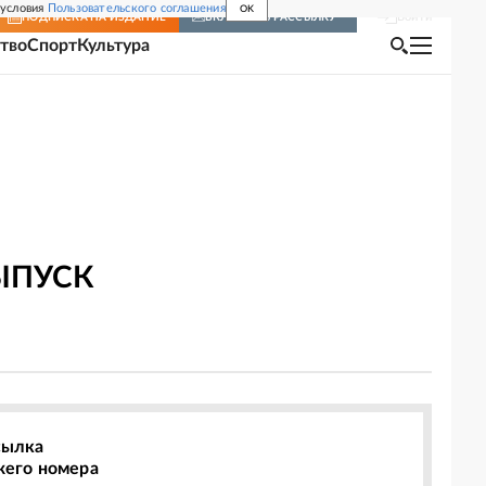
 условия
Пользовательского соглашения
OK
Войти
ПОДПИСКА
НА ИЗДАНИЕ
ВКЛЮЧИТЬ РАССЫЛКУ
тво
Спорт
Культура
ЫПУСК
сылка
жего номера