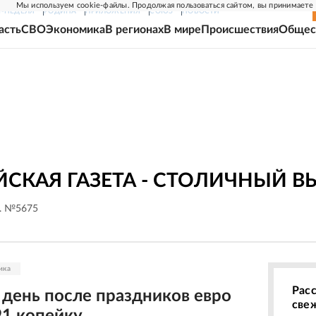
Мы используем cookie-файлы. Продолжая пользоваться сайтом, вы принимаете
Г-НЕДЕЛЯ
РОДИНА
ПРИЛОЖЕНИЯ
СОЮЗ
НОВОСТИ
асть
СВО
Экономика
В регионах
В мире
Происшествия
Общес
СКАЯ ГАЗЕТА - СТОЛИЧНЫЙ В
г. №5675
ика
Рас
 день после праздников евро
све