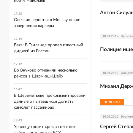
порту Николаев
Антон Силуа
17:22
Овечкин вернется в Москву после
завершения карьеры
10.01.2012
Происш
17:14
Baza: В Таиланде пропал известный
Полиция ищет
диджей из России
17:12
Во Внуково отменили несколько
10.01.2012
Общест
рейсов в Шарм-эш-Шейх
Михаил Держа
16:47
В Шереметьеве прокомментировали
данные о пытавшихся догнать
ПОЛОСА
4
самолет пассажирах
10.01.2012
Эконом
16:43
Сергей Степа
Уральцу грозит срок за платные
лайки в поддержку ВСУ