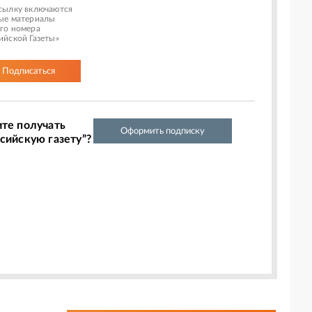
сылку включаются
ые материалы
го номера
ийской Газеты»
Подписаться
ите получать
Оформить подписку
сийскую газету”?