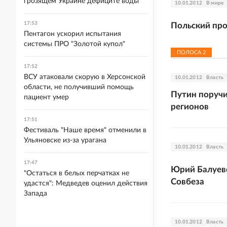
грозящем Украине дефиците воды
10.01.2012
В мире
17:53
Польский про
Пентагон ускорил испытания
системы ПРО "Золотой купол"
ПОЛОСА
2
17:52
ВСУ атаковали скорую в Херсонской
10.01.2012
Власть
области, не получивший помощь
Путин поручи
пациент умер
регионов
17:51
Фестиваль "Наше время" отменили в
Ульяновске из-за урагана
10.01.2012
Власть
17:47
Юрий Балуевс
"Остаться в белых перчатках не
Совбеза
удастся": Медведев оценил действия
Запада
10.01.2012
Власть