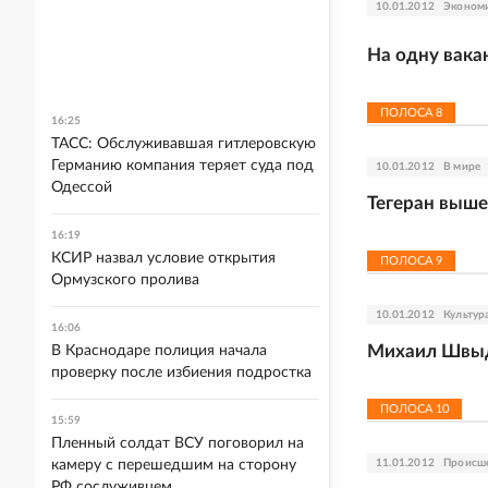
10.01.2012
Эконом
На одну вака
ПОЛОСА
8
16:25
ТАСС: Обслуживавшая гитлеровскую
Германию компания теряет суда под
10.01.2012
В мире
Одессой
Тегеран выше
16:19
КСИР назвал условие открытия
ПОЛОСА
9
Ормузского пролива
10.01.2012
Культур
16:06
Михаил Швыдк
В Краснодаре полиция начала
проверку после избиения подростка
ПОЛОСА
10
15:59
Пленный солдат ВСУ поговорил на
камеру с перешедшим на сторону
11.01.2012
Происш
РФ сослуживцем