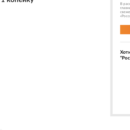
91 копейку
В рас
главн
свеже
«Росс
Хот
“Рос