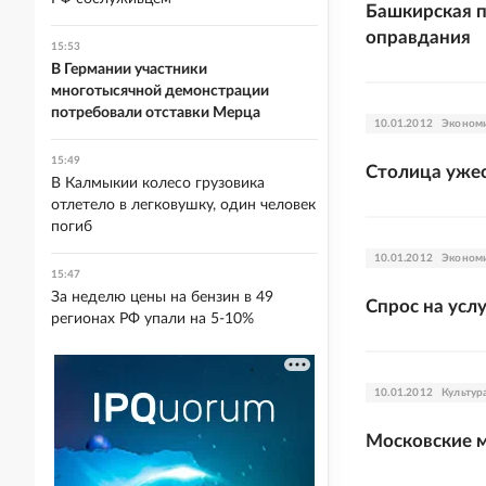
Башкирская п
оправдания
15:53
В Германии участники
многотысячной демонстрации
потребовали отставки Мерца
10.01.2012
Эконом
15:49
Столица ужес
В Калмыкии колесо грузовика
отлетело в легковушку, один человек
погиб
10.01.2012
Эконом
15:47
За неделю цены на бензин в 49
Спрос на усл
регионах РФ упали на 5-10%
10.01.2012
Культур
Московские м