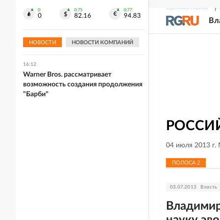
сохранения мира
СВЕЖИЙ НОМЕР
Р
0
0.75
0.77
0
82.16
94.83
Вл
16:19
На границе Украины с Польшей
застряли тысячи грузовиков
НОВОСТИ
НОВОСТИ КОМПАНИЙ
16:12
Warner Bros. рассматривает
возможность создания продолжения
"Барби"
РОССИЙ
04 июля 2013 г.
ПОЛОСА
2
03.07.2013
Власть
Владимир