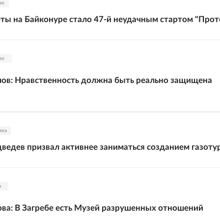
во
ты на Байконуре стало 47-й неудачным стартом "Прот
во
ов: Нравственность должна быть реально защищена
ика
едев призвал активнее заниматься созданием газоту
а
ва: В Загребе есть Музей разрушенных отношений