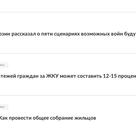
зин рассказал о пяти сценариях возможных войн буд
ика
атежей граждан за ЖКУ может составить 12-15 проце
ика
 Как провести общее собрание жильцов