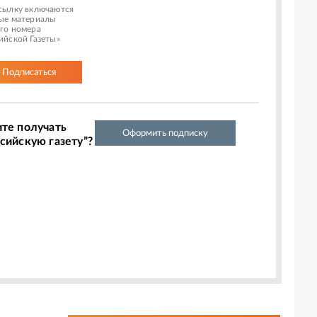
сылку включаются
ые материалы
го номера
ийской Газеты»
Подписаться
ите получать
Оформить подписку
сийскую газету”?