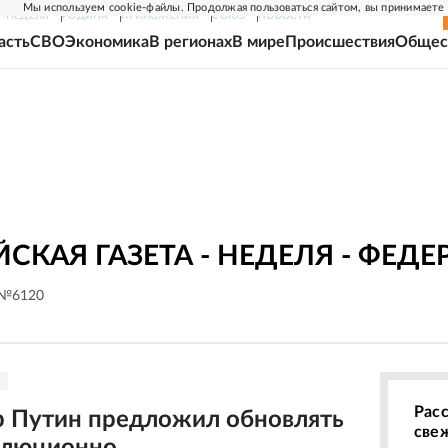
Мы используем cookie-файлы. Продолжая пользоваться сайтом, вы принимаете
Г-НЕДЕЛЯ
РОДИНА
ПРИЛОЖЕНИЯ
СОЮЗ
НОВОСТИ
асть
СВО
Экономика
В регионах
В мире
Происшествия
Общес
СКАЯ ГАЗЕТА - НЕДЕЛЯ - ФЕД
 №6120
Рас
 Путин предложил обновлять
све