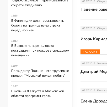
"Одноклассников" переписывается в
03.07.2013
Общест
соцсети ежедневно
Падение раке
15:55
В Финляндии хотят восстановить
болота на границе из-за страха
03.07.2013
Общест
перед Россией
Игорь Кирилл
15:53
В Брянске четыре человека
пострадали при пожаре в складском
ПОЛОСА
3
помещении
03.07.2013
Эконом
15:49
Президенту Польши - его трусливые
Дмитрий Медв
предки: "Москалей нельзя побить"
15:47
03.07.2013
Культур
В ночь на 8 августа в Московской
области прогремят грозы
Елена Дроздо