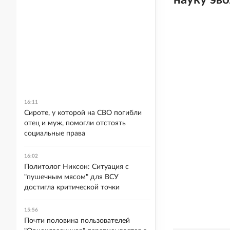
науку эв
16:11
Сироте, у которой на СВО погибли
отец и муж, помогли отстоять
социальные права
16:02
Политолог Никсон: Ситуация с
"пушечным мясом" для ВСУ
достигла критической точки
15:56
Почти половина пользователей