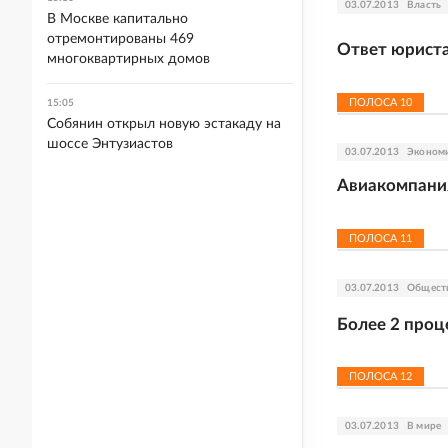
03.07.2013
Власть
В Москве капитально
отремонтированы 469
Ответ юриста
многоквартирных домов
ПОЛОСА
10
15:05
Собянин открыл новую эстакаду на
шоссе Энтузиастов
03.07.2013
Эконом
Авиакомпани
ПОЛОСА
11
03.07.2013
Общест
Более 2 проц
ПОЛОСА
12
03.07.2013
В мире