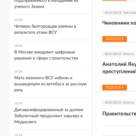
подозреваемого в нападении на
ученого Зезина
03.07.2013
Эконом
15:43
Чиновники хо
Четверо белгородцев ранены в
результате атаки ВСУ
ПОЛОСА
8
15:41
В Москве внедряют цифровые
03.07.2013
Власть
решения в сфере строительства
Анатолий Яку
преступлени
15:26
Мать военного ВСУ избили и
вышвырнули из автобуса за русскую
ПОЛОСА
9
речь
03.07.2013
Власть
15:21
Дисквалифицированный за допинг
Правительст
Заболотный продолжит карьеру в
Медиалиге
15:16