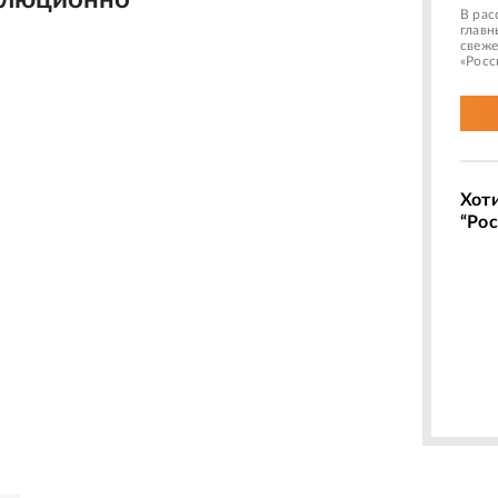
олюционно
В рас
главн
свеже
«Росс
Хот
“Рос