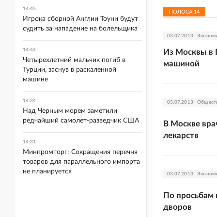
14:45
ПОЛОСА
14
Игрока сборной Англии Тоуни будут
судить за нападение на болельщика
03.07.2013
Эконом
14:44
Из Москвы в 
Четырехлетний мальчик погиб в
машиной
Турции, заснув в раскаленной
машине
14:34
03.07.2013
Общест
Над Черным морем заметили
редчайший самолет-разведчик США
В Москве вра
лекарств
14:31
Минпромторг: Сокращения перечня
товаров для параллельного импорта
не планируется
03.07.2013
Эконом
По просьбам 
дворов