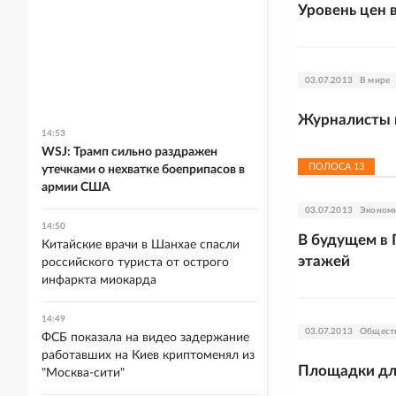
Уровень цен 
03.07.2013
В мире
Журналисты в
14:53
WSJ: Трамп сильно раздражен
ПОЛОСА
13
утечками о нехватке боеприпасов в
армии США
03.07.2013
Эконом
14:50
В будущем в 
Китайские врачи в Шанхае спасли
этажей
российского туриста от острого
инфаркта миокарда
14:49
03.07.2013
Общест
ФСБ показала на видео задержание
работавших на Киев криптоменял из
Площадки для
"Москва-сити"