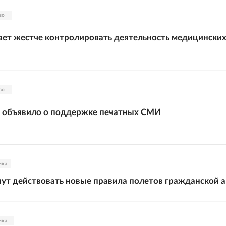
во
ет жестче контролировать деятельность медицински
во
 объявило о поддержке печатных СМИ
ика
нут действовать новые правила полетов гражданской 
ика