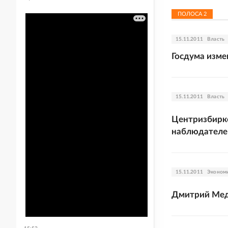
ПОЛОСА
2
15.11.2011
Власть
Госдума изме
15.11.2011
Власть
Центризбирк
наблюдателе
15.11.2011
Эконом
Дмитрий Мед