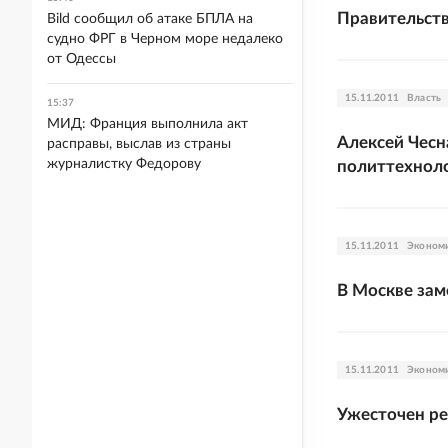
Правительств
Bild сообщил об атаке БПЛА на
судно ФРГ в Черном море недалеко
от Одессы
15.11.2011
Власть
15:37
МИД: Франция выполнила акт
Алексей Чесн
расправы, выслав из страны
журналистку Федорову
политтехнол
15.11.2011
Эконом
В Москве зам
15.11.2011
Эконом
Ужесточен ре