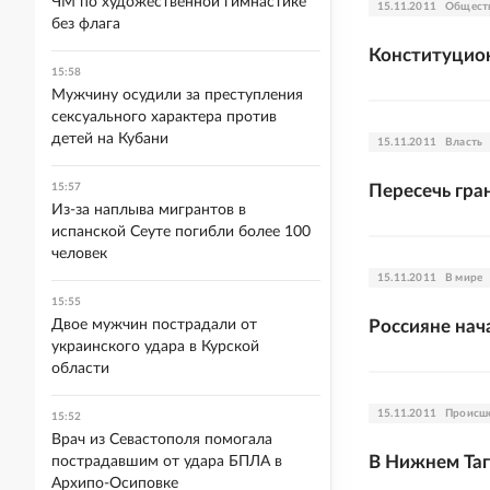
ЧМ по художественной гимнастике
15.11.2011
Общест
без флага
Конституцион
15:58
Мужчину осудили за преступления
сексуального характера против
детей на Кубани
15.11.2011
Власть
15:57
Пересечь гра
Из-за наплыва мигрантов в
испанской Сеуте погибли более 100
человек
15.11.2011
В мире
15:55
Двое мужчин пострадали от
Россияне нач
украинского удара в Курской
области
15.11.2011
Происш
15:52
Врач из Севастополя помогала
В Нижнем Таг
пострадавшим от удара БПЛА в
Архипо-Осиповке