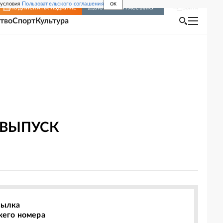
 условия
Пользовательского соглашения
OK
Войти
ПОДПИСКА
НА ИЗДАНИЕ
ВКЛЮЧИТЬ РАССЫЛКУ
тво
Спорт
Культура
 ВЫПУСК
сылка
жего номера