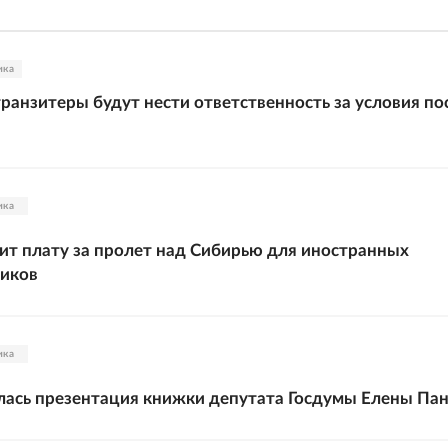
ика
транзитеры будут нести ответственность за условия по
ика
ит плату за пролет над Сибирью для иностранных
чиков
ика
ялась презентация книжки депутата Госдумы Елены Па