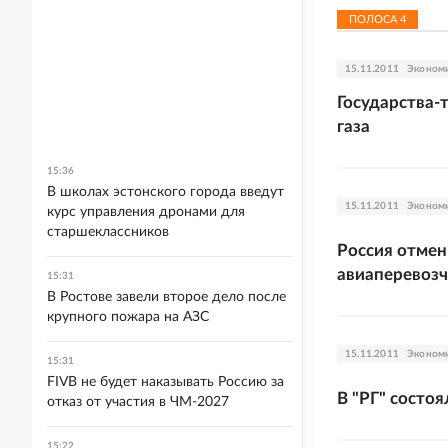
ПОЛОСА
4
15.11.2011
Эконом
Государства-
газа
15:36
В школах эстонского города введут
15.11.2011
Эконом
курс управления дронами для
старшеклассников
Россия отмен
авиаперевоз
15:31
В Ростове завели второе дело после
крупного пожара на АЗС
15.11.2011
Эконом
15:31
FIVB не будет наказывать Россию за
В "РГ" состо
отказ от участия в ЧМ-2027
15:22