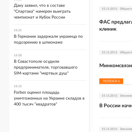
Даку заявил, что в составе
15.11.2011
Общест
"Спартака" намерен выиграть
чемпионат и Кубок России
ФАС предлага
клиник
15:21
В Германии задержали украинца по
подозрению в шпионаже
15.11.2011
Общест
15:20
В Севастополе осудили
Минкомсвязи
предпринимателя, торговавшего
SIM-картами "мертвых душ"
ПОЛОСА
5
15:15
Forbes оценил площадь
15.11.2011
Эконом
уничтоженных на Украине складов в
400 тысяч "квадратов"
В России нач
15.11.2011
Эконом