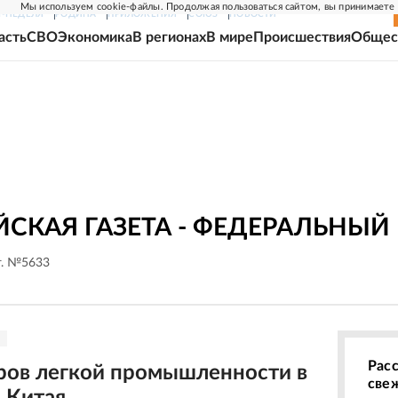
Мы используем cookie-файлы. Продолжая пользоваться сайтом, вы принимаете
Г-НЕДЕЛЯ
РОДИНА
ПРИЛОЖЕНИЯ
СОЮЗ
НОВОСТИ
асть
СВО
Экономика
В регионах
В мире
Происшествия
Общес
СКАЯ ГАЗЕТА - ФЕДЕРАЛЬНЫЙ
г. №5633
Рас
ров легкой промышленности в
све