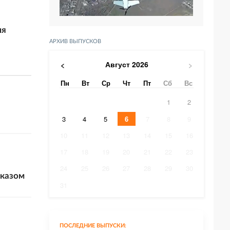
ля
АРХИВ ВЫПУСКОВ
Август
2026
<
>
Пн
Вт
Ср
Чт
Пт
Сб
Вс
1
2
3
4
5
6
7
8
9
10
11
12
13
14
15
16
17
18
19
20
21
22
23
24
25
26
27
28
29
30
аказом
31
ПОСЛЕДНИЕ ВЫПУСКИ: