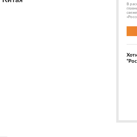
з Китая
В рас
главн
свеже
«Росс
Хот
“Рос