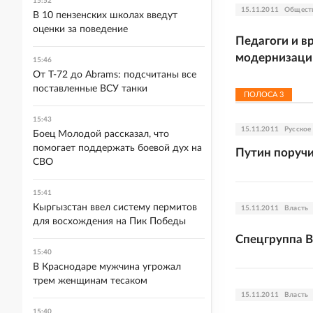
15:52
15.11.2011
Общест
В 10 пензенских школах введут
оценки за поведение
Педагоги и в
модернизаци
15:46
От Т-72 до Abrams: подсчитаны все
поставленные ВСУ танки
ПОЛОСА
3
15:43
15.11.2011
Русское
Боец Молодой рассказал, что
помогает поддержать боевой дух на
Путин поручи
СВО
15:41
Кыргызстан ввел систему пермитов
15.11.2011
Власть
для восхождения на Пик Победы
Спецгруппа 
15:40
В Краснодаре мужчина угрожал
трем женщинам тесаком
15.11.2011
Власть
15:40