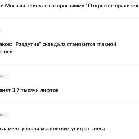
о Москвы приняло госпрограмму "Открытое правител
аков: "Раздутие" скандала становится главной
огией
ика
енят 3,7 тысячи лифтов
ика
гламент уборки московских улиц от снега