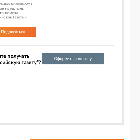
сылку включаются
ые материалы
го номера
ийской Газеты»
Подписаться
ите получать
Оформить подписку
сийскую газету”?