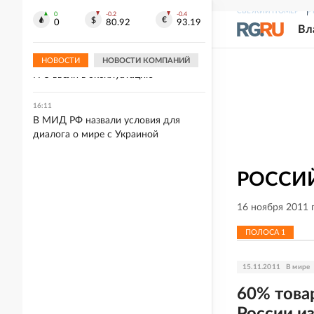
"перешел на работу" в Цирк
СВЕЖИЙ НОМЕР
Р
Чинизелли
0
-0.2
-0.4
0
80.92
93.19
Вл
16:14
"Роскосмос": Спутник "Электро-Л"
НОВОСТИ
НОВОСТИ КОМПАНИЙ
№5 ввели в эксплуатацию
16:11
В МИД РФ назвали условия для
диалога о мире с Украиной
РОССИЙ
16 ноября 2011 
ПОЛОСА
1
15.11.2011
В мире
60% това