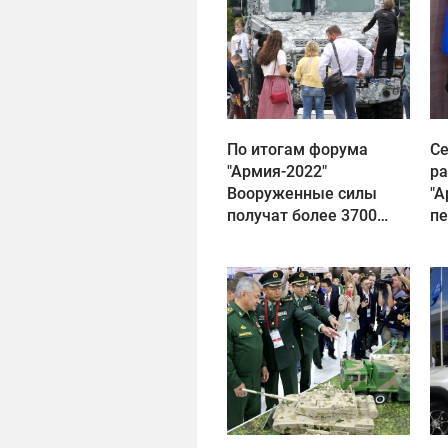
По итогам форума
Се
"Армия-2022"
ра
Вооруженные силы
"А
получат более 3700
п
новых образцов
и 
техники
с 