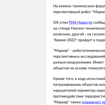
На военно-техническом форум
перспективный робот "Маркер
Об этом
РИА Новости
сообщи
на стенде Научно-техническо
колесном, другой - на гусен
"Армия-2022" пройдет в подмо
"Маркер" - робототехнически
перспективных исследований.
разным вооружением. Имеет
объектов на основе технолог
Кроме того, в ходе испытани
патрулирование объектов на
нарушителей периметра охра
противодействие террористич
"Маркер" также
планируют п