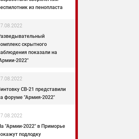
беспилотник из пенопласта
7.08.2022
Разведывательный
комплекс скрытного
наблюдения показали на
"Армии-2022"
7.08.2022
Винтовку СВ-21 представили
на форуме "Армия-2022"
7.08.2022
На "Армии-2022" в Приморье
покажут подлодку