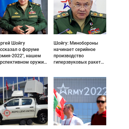
ргей Шойгу
Шойгу: Минобороны
1
ссказал о форуме
начинает серийное
рмия-2022", нашем
производство
ерспективном оружии
гиперзвуковых ракет
трофейном арсенале
"Циркон"
Украины
1