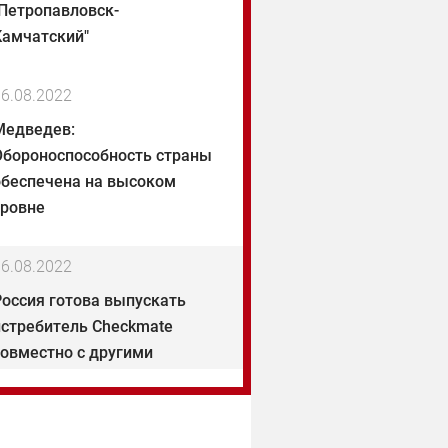
"Петропавловск-
Камчатский"
6.08.2022
Медведев:
Обороноспособность страны
обеспечена на высоком
уровне
6.08.2022
Россия готова выпускать
истребитель Checkmate
совместно с другими
странами
6.08.2022