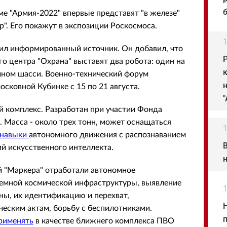
е "Армия-2022" впервые представят "в железе"
". Его покажут в экспозиции Роскосмоса.
1
л информированный источник. Он добавил, что
го центра "Охрана" выставят два робота: один на
ичном шасси. Военно-технический форум
сковной Кубинке с 15 по 21 августа.
й комплекс. Разработан при участии Фонда
 Масса - около трех тонн, может оснащаться
1
навыки
автономного движения с распознаванием
ий искусственного интеллекта.
й "Маркера" отработали автономное
земной космической инфраструктуры, выявление
1
ны, их идентификацию и перехват,
еским актам, борьбу с беспилотниками.
рименять
в качестве ближнего комплекса ПВО