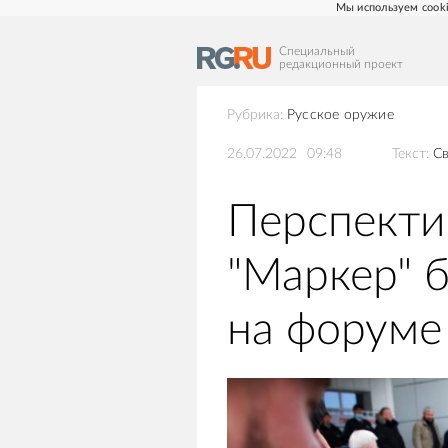
Мы используем cooki
Специальный
редакционный
проект
Рубрика:
Русское оружие
26.07.2022
09:48
Текст:
Св
Перспекти
"Маркер" 
на форуме