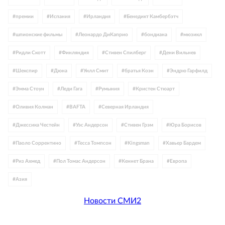
#
премии
#
Испания
#
Ирландия
#
Бенедикт Камбербэтч
#
шпионские фильмы
#
Леонардо ДиКаприо
#
бондиана
#
мюзикл
#
Ридли Скотт
#
Финляндия
#
Стивен Спилберг
#
Дени Вильнев
#
Шекспир
#
Дюна
#
Уилл Смит
#
братья Коэн
#
Эндрю Гарфилд
#
Эмма Стоун
#
Леди Гага
#
Румыния
#
Кристен Стюарт
#
Оливия Колман
#
BAFTA
#
Северная Ирландия
#
Джессика Честейн
#
Уэс Андерсон
#
Стивен Грэм
#
Юра Борисов
#
Паоло Соррентино
#
Тесса Томпсон
#
Kingsman
#
Хавьер Бардем
#
Риз Ахмед
#
Пол Томас Андерсон
#
Кеннет Брана
#
Европа
#
Азия
Новости СМИ2