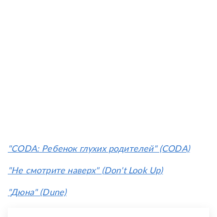
"CODA: Ребенок глухих родителей" (CODA)
"Не смотрите наверх" (Don't Look Up)
"Дюна" (Dune)