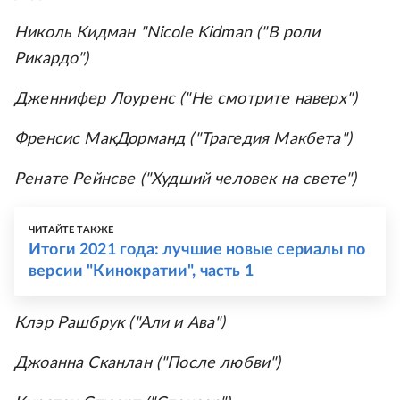
Николь Кидман "Nicole Kidman ("В роли
Рикардо")
Дженнифер Лоуренс ("Не смотрите наверх")
Френсис МакДорманд ("Трагедия Макбета")
Ренате Рейнсве ("Худший человек на свете")
ЧИТАЙТЕ ТАКЖЕ
Итоги 2021 года: лучшие новые сериалы по
версии "Кинократии", часть 1
Клэр Рашбрук ("Али и Ава")
Джоанна Сканлан ("После любви")