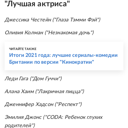
"Лучшая актриса"
Джессика Честейн ("Глаза Тэмми Фэй")
Оливия Колман ("Незнакомая дочь")
ЧИТАЙТЕ ТАКЖЕ
Итоги 2021 года: лучшие сериалы-комедии
Британии по версии "Кинократии"
Леди Гага ("Дом Гуччи")
Алана Хаим ("Лакричная пицца")
Дженнифер Хадсон ("Респект")
Эмилия Джонс ("CODA: Ребенок глухих
родителей")