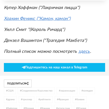
Купер Хоффман ("Лакричная пицца")
Хоакин Феникс ("Камон, камон")
Уилл Смит "(Король Ричард")
Дензел Вашинтон ("Трагедия Макбета")
Полный список можно посмотреть
здесь
.
Подпишитесь на наш канал в Telegram
ПОДЕЛИТЬСЯ
#
США
#
Соединенное Королевство
#
экранизации
#
комедия
#
драма
#
триллер
#
рейтинги
#
Франция
#
боевик
#
байопик
#
Япония
#
Канада
#
итоги года
#
Италия