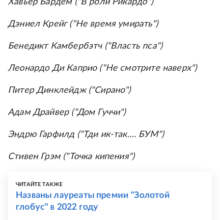
Хавьер Бардем ("В роли Рикардо")
Дэниел Крейг ("Не время умирать")
Бенедикт Камбербэтч ("Власть пса")
Леонардо Ди Каприо ("Не смотрите наверх")
Питер Динклейдж ("Сирано")
Адам Драйвер ("Дом Гуччи")
Эндрю Гарфилд ("Тди ик-так…. БУМ")
Стивен Грэм ("Точка кипения")
ЧИТАЙТЕ ТАКЖЕ
Названы лауреаты премии "Золотой
глобус" в 2022 году