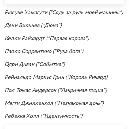
Рюсуке Хамагути ("Сядь за руль моей машины")
Дени Вильнев ("Дюна")
Келли Райхардт ("Первая корова")
Паоло Соррентино ("Рука бога")
Одри Диван ("Событие")
Рейнальдо Маркус Грин ("Король Ричард)
Пол Томас Андерсон ("Лакричная пицца")
Мэгги Джилленхол ("Незнакомая дочь")
Ребекка Холл ("Идентичность")