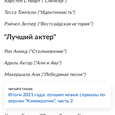
Кирстен Стюарт ("Спенсер")
Тесса Томпсон ("Идентичность")
Рэйчел Зеглер ("Вестсайдская история")
"Лучший актер"
Риз Ахмед ("Столкновение")
Адиль Ахтар ("Али и Ава")
Махершала Али ("Лебединая песня")
ЧИТАЙТЕ ТАКЖЕ
Итоги 2021 года: лучшие новые сериалы по
версии "Кинократии", часть 2