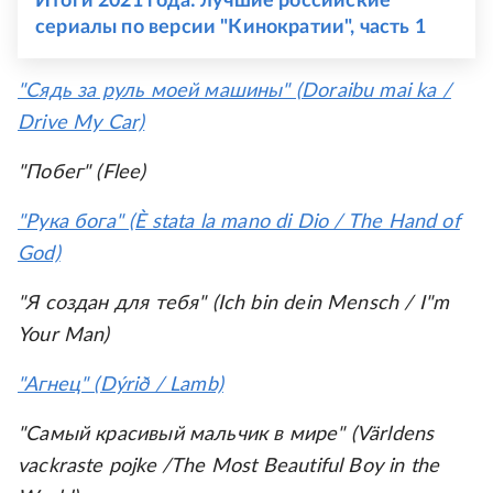
Итоги 2021 года: лучшие российские
сериалы по версии "Кинократии", часть 1
"Сядь за руль моей машины" (Doraibu mai ka /
Drive My Car)
"Побег" (Flee)
"Рука бога" (È stata la mano di Dio / The Hand of
God)
"Я создан для тебя" (Ich bin dein Mensch / I"m
Your Man)
"Агнец" (Dýrið / Lamb)
"Самый красивый мальчик в мире" (Världens
vackraste pojke /The Most Beautiful Boy in the