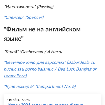
"Идентичность" (Passing)
"Спенсер" (Spencer)
"Фильм не на английском
языке"
"Герой" (Ghahreman / A Hero)
"Безумное кино для взрослых" (Babardeală cu
bucluc sau porno balamuc / Bad Luck Banging or
Loony Porn)
"Купе номер 6" (Compartment No. 6)
ЧИТАЙТЕ ТАКЖЕ