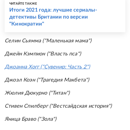
ЧИТАЙТЕ ТАКЖЕ
Итоги 2021 года: лучшие сериалы-
детективы Британии по версии
"Кинократии"
Селин Сьямма ("Маленькая мама")
Джейн Кэмпион ("Власть пса")
Джоанна Хогг ("Сувенир: Часть 2")
Джоэл Коэн ("Трагедия Макбета")
Жюлия Дюкурно ("Титан")
Стивен Спилберг ("Вестсайдская история")
Яница Браво ("Зола")