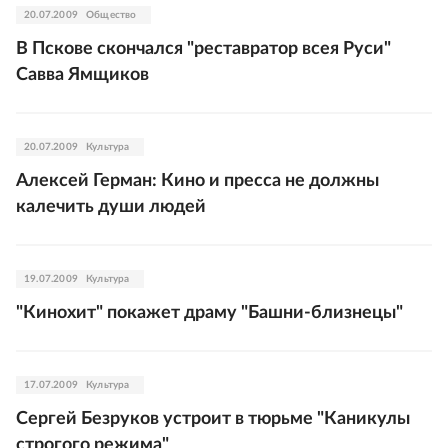
20.07.2009
Общество
В Пскове скончался "реставратор всея Руси"
Савва Ямщиков
20.07.2009
Культура
Алексей Герман: Кино и пресса не должны
калечить души людей
19.07.2009
Культура
"Кинохит" покажет драму "Башни-близнецы"
17.07.2009
Культура
Сергей Безруков устроит в тюрьме "Каникулы
строгого режима"