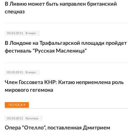
В Ливию может быть направлен британский
спецназ
03.03.2011
В мире
В Лондоне на Трафальгарской площади пройдет
фестиваль "Русская Масленица"
02.03.2011
В мире
Член Госсовета КНР: Китаю неприемлема роль
мирового гегемона
ПОЛОСА
9
03.03.2011
Культура
Опера "Отелло", поставленная Дмитрием