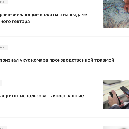
ика
ервые желающие нажиться на выдаче
ного гектара
ика
 признал укус комара производственной травмой
апретят использовать иностранные
ы
во