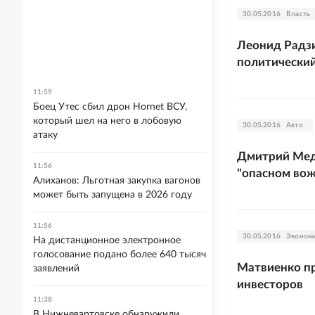
30.05.2016
Власть
Леонид Радзи
политический
11:59
Боец Утес сбил дрон Hornet ВСУ,
который шел на него в лобовую
30.05.2016
Авто
атаку
Дмитрий Мед
11:56
"опасном во
Алиханов: Льготная закупка вагонов
может быть запущена в 2026 году
11:56
30.05.2016
Эконом
На дистанционное электронное
голосование подано более 640 тысяч
Матвиенко п
заявлений
инвесторов
11:38
В Нижневартовске обнаружили