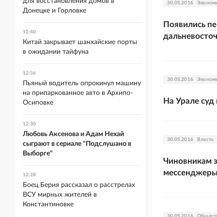
для восстановления домов в
30.05.2016
Эконом
Донецке и Горловке
Появились п
12:40
дальневосточ
Китай закрывает шанхайские порты
в ожидании тайфуна
12:36
30.05.2016
Эконом
Пьяный водитель опрокинул машину
на припаркованное авто в Архипо-
На Урале суд
Осиповке
12:30
Любовь Аксенова и Адам Нехай
30.05.2016
Власть
сыграют в сериале "Подслушано в
Выборге"
Чиновникам з
мессенджер
12:28
Боец Берия рассказал о расстрелах
ВСУ мирных жителей в
Константиновке
30.05.2016
Общест