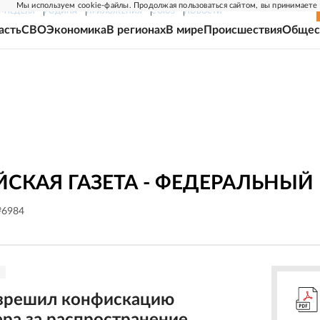
Мы используем cookie-файлы. Продолжая пользоваться сайтом, вы принимаете
Г-НЕДЕЛЯ
РОДИНА
ПРИЛОЖЕНИЯ
СОЮЗ
НОВОСТИ
асть
СВО
Экономика
В регионах
В мире
Происшествия
Общес
СКАЯ ГАЗЕТА - ФЕДЕРАЛЬНЫЙ
№6984
зрешил конфискацию