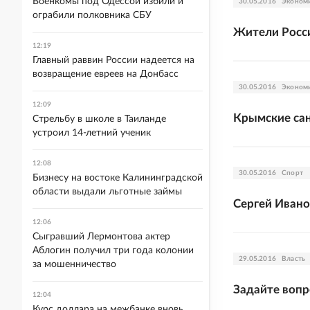
Военкомы под Одессой избили и
30.05.2016
Эконом
ограбили полковника СБУ
Жители Росси
12:19
Главный раввин России надеется на
возвращение евреев на Донбасс
30.05.2016
Эконом
12:09
Крымские сан
Стрельбу в школе в Таиланде
устроил 14-летний ученик
12:08
30.05.2016
Спорт
Бизнесу на востоке Калининградской
области выдали льготные займы
Сергей Ивано
12:06
Сыгравший Лермонтова актер
Аблогин получил три года колонии
29.05.2016
Власть
за мошенничество
Задайте воп
12:04
Курс доллара на межбанке вновь