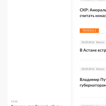
СКР: Амораль
считать изна
ПОЛОСА
2
30.05.2016
Власть
В Астане вст
30.05.2016
Власть
Владимир Пут
губернатора
12:26