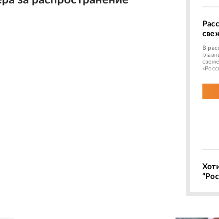
ра за распространение
Рас
све
В рас
главн
свеже
«Росс
Хот
“Рос