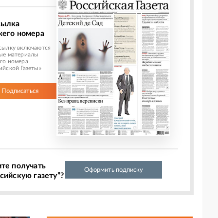
сылка
жего номера
сылку включаются
ые материалы
го номера
ийской Газеты»
Подписаться
ите получать
Оформить подписку
сийскую газету”?