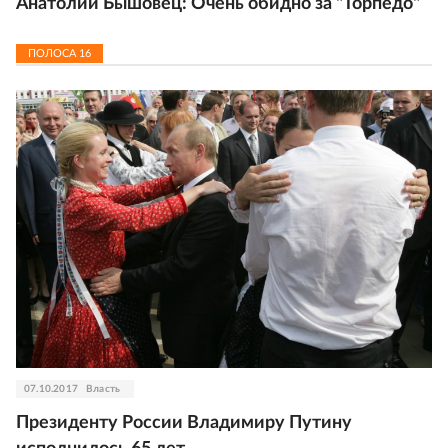
Анатолий Бышовец: Очень обидно за "Торпедо"
ПОЛОСА
16
07.10.2017
Власть
Президенту России Владимиру Путину