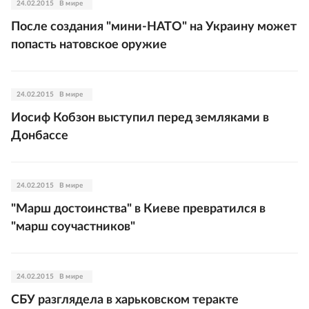
24.02.2015
В мире
После создания "мини-НАТО" на Украину может
попасть натовское оружие
24.02.2015
В мире
Иосиф Кобзон выступил перед земляками в
Донбассе
24.02.2015
В мире
"Марш достоинства" в Киеве превратился в
"марш соучастников"
24.02.2015
В мире
СБУ разглядела в харьковском теракте