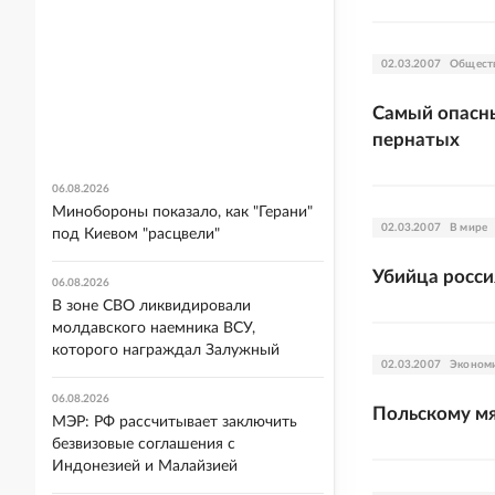
02.03.2007
Общест
Самый опасны
пернатых
06.08.2026
Минобороны показало, как "Герани"
02.03.2007
В мире
под Киевом "расцвели"
Убийца росси
06.08.2026
В зоне СВО ликвидировали
молдавского наемника ВСУ,
которого награждал Залужный
02.03.2007
Эконом
06.08.2026
Польскому мя
МЭР: РФ рассчитывает заключить
безвизовые соглашения с
Индонезией и Малайзией