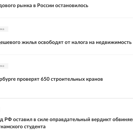
ового рынка в России остановилось
ика
ешевого жилья освободят от налога на недвижимость
ика
рбурге проверят 650 строительных кранов
д РФ оставил в силе оправдательный вердикт обвиня
тнамского студента