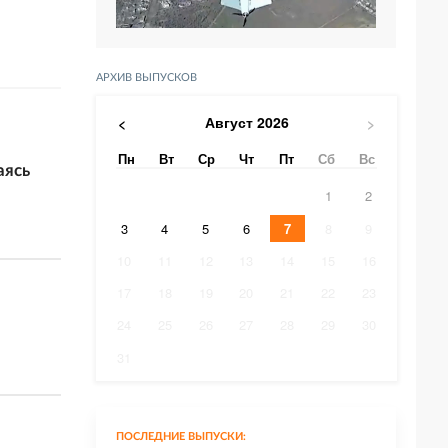
АРХИВ ВЫПУСКОВ
Август
2026
<
>
Пн
Вт
Ср
Чт
Пт
Сб
Вс
аясь
1
2
3
4
5
6
7
8
9
10
11
12
13
14
15
16
17
18
19
20
21
22
23
24
25
26
27
28
29
30
31
ПОСЛЕДНИЕ ВЫПУСКИ: