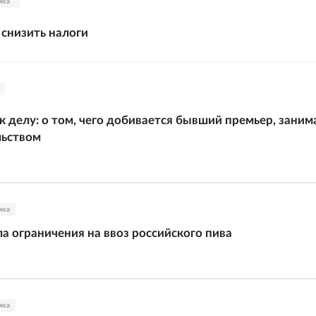
ика
 снизить налоги
 делу: о том, чего добивается бывший премьер, заним
льством
ика
ла ограничения на ввоз российского пива
ика