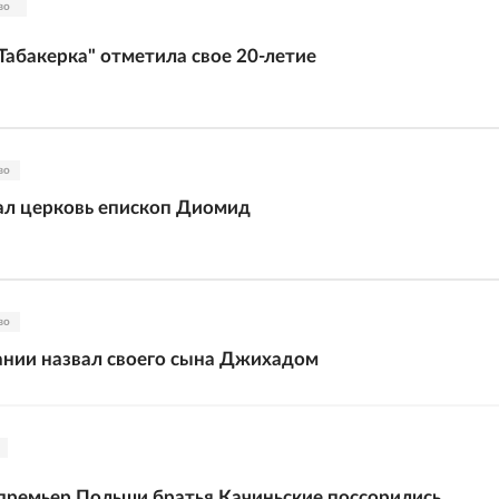
во
Табакерка" отметила свое 20-летие
во
ал церковь епископ Диомид
во
нии назвал своего сына Джихадом
премьер Польши братья Качиньские поссорились