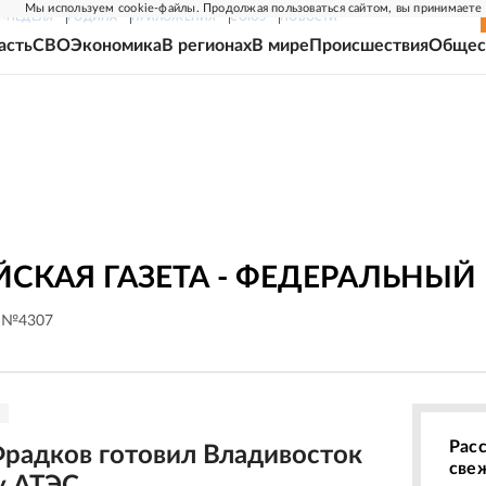
Мы используем cookie-файлы. Продолжая пользоваться сайтом, вы принимаете
Г-НЕДЕЛЯ
РОДИНА
ПРИЛОЖЕНИЯ
СОЮЗ
НОВОСТИ
асть
СВО
Экономика
В регионах
В мире
Происшествия
Общес
СКАЯ ГАЗЕТА - ФЕДЕРАЛЬНЫЙ
. №4307
Рас
радков готовил Владивосток
све