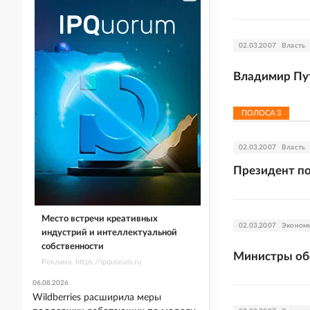
02.03.2007
Власть
Владимир Пу
ПОЛОСА
3
02.03.2007
Власть
Президент по
Место встречи креативных
02.03.2007
Эконом
индустрий и интеллектуальной
собственности
Министры об
Реклама. https://ipquorum.ru
06.08.2026
Wildberries расширила меры