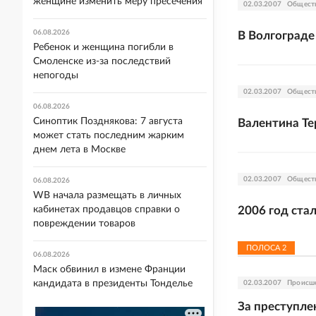
женщине изменить меру пресечения
02.03.2007
Общест
06.08.2026
В Волгограде
Ребенок и женщина погибли в
Смоленске из-за последствий
непогоды
02.03.2007
Общест
06.08.2026
Синоптик Позднякова: 7 августа
Валентина Те
может стать последним жарким
днем лета в Москве
02.03.2007
Общест
06.08.2026
WB начала размещать в личных
кабинетах продавцов справки о
2006 год ста
повреждении товаров
ПОЛОСА
2
06.08.2026
Маск обвинил в измене Франции
кандидата в президенты Тонделье
02.03.2007
Происш
За преступле