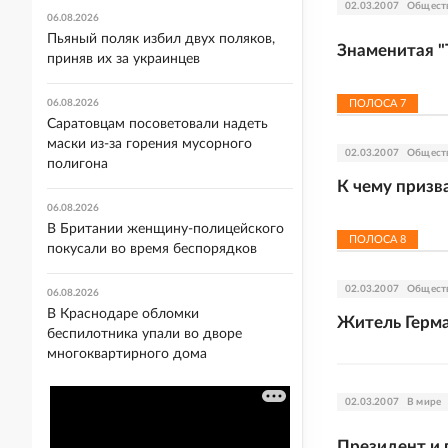
02.03.2007
Общест
06.08.2026
Пьяный поляк избил двух поляков,
Знаменитая "
приняв их за украинцев
06.08.2026
ПОЛОСА
7
Саратовцам посоветовали надеть
маски из-за горения мусорного
02.03.2007
Общест
полигона
К чему призв
06.08.2026
В Британии женщину-полицейского
ПОЛОСА
8
покусали во время беспорядков
02.03.2007
Общест
06.08.2026
В Краснодаре обломки
Житель Герма
беспилотника упали во дворе
многоквартирного дома
02.03.2007
В мире
Президент и 