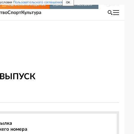
 условия
Пользовательского соглашения
OK
Войти
ПОДПИСКА
НА ИЗДАНИЕ
ВКЛЮЧИТЬ РАССЫЛКУ
тво
Спорт
Культура
 ВЫПУСК
сылка
жего номера