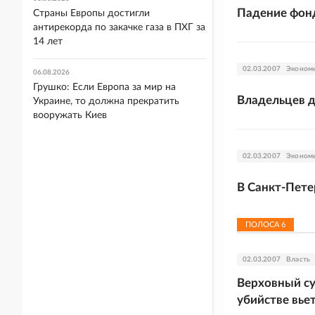
Падение фонд
Страны Европы достигли
антирекорда по закачке газа в ПХГ за
14 лет
02.03.2007
Эконом
06.08.2026
Грушко: Если Европа за мир на
Владельцев д
Украине, то должна прекратить
вооружать Киев
02.03.2007
Эконом
В Санкт-Пете
ПОЛОСА
6
02.03.2007
Власть
Верховный су
убийстве вье