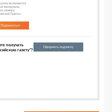
сылку включаются
ые материалы
го номера
ийской Газеты»
Подписаться
ите получать
Оформить подписку
сийскую газету”?