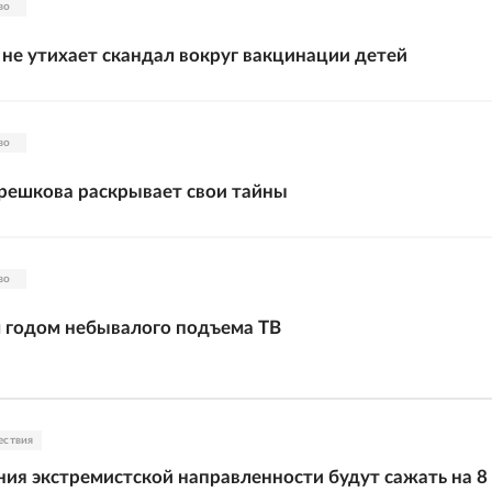
во
 не утихает скандал вокруг вакцинации детей
во
решкова раскрывает свои тайны
во
л годом небывалого подъема ТВ
ествия
ния экстремистской направленности будут сажать на 8