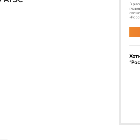
у АТЭС
В рас
главн
свеже
«Росс
Хот
“Рос