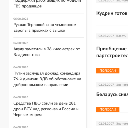
поддержки работающих по модели
02.03.2007
Эконом
FBS продавцов
Кудрин готов
06.08.2026
Руслан Терновой стал чемпионом
Европы в прыжках с вышки
02.03.2007
Власть
06.08.2026
Приобщение к
Акулу заметили в 36 километрах от
Владивостока
партстроите
06.08.2026
ПОЛОСА
4
Путин заслушал доклад командира
76-й дивизии ВДВ об обстановке на
добропольском направлении
02.03.2007
Эконом
Беларусь сня
06.08.2026
Средства ПВО сбили за день 281
дрон ВСУ над регионами России и
ПОЛОСА
5
Черным морем
02.03.2007
Эконом
06.08.2026