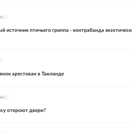
во
й источник птичьего гриппа - контрабанда экзотическ
янок арестован в Таиланде
ика
су откроют двери?