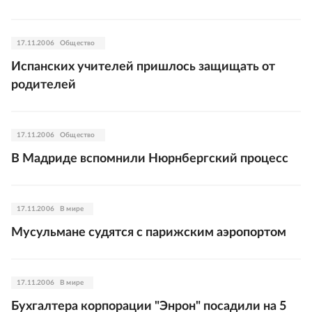
17.11.2006
Общество
Испанских учителей пришлось защищать от
родителей
17.11.2006
Общество
В Мадриде вспомнили Нюрнбергский процесс
17.11.2006
В мире
Мусульмане судятся с парижским аэропортом
17.11.2006
В мире
Бухгалтера корпорации "Энрон" посадили на 5